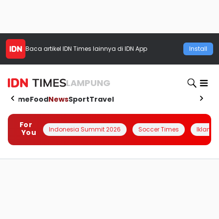
Baca artikel
IDN Times
lainnya di IDN App
Install
LAMPUNG
Home
Food
News
Sport
Travel
For
Indonesia Summit 2026
Soccer Times
Iklanin 
You