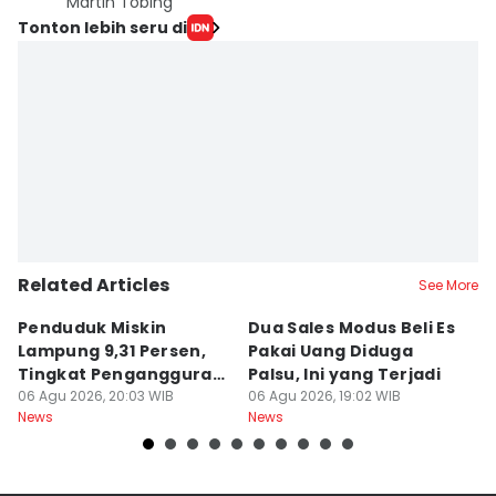
Martin Tobing
Tonton lebih seru di
Related Articles
See More
Penduduk Miskin
Dua Sales Modus Beli Es
Vi
Lampung 9,31 Persen,
Pakai Uang Diduga
P
Tingkat Pengangguran
Palsu, Ini yang Terjadi
S
Terbuka Naik
06 Agu 2026, 20:03 WIB
06 Agu 2026, 19:02 WIB
06
News
News
Ne