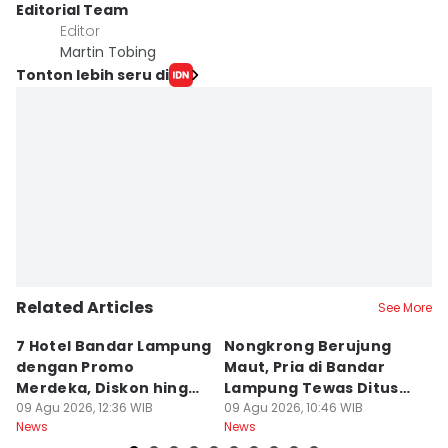
Editorial Team
Editor
Martin Tobing
Tonton lebih seru di
Related Articles
See More
7 Hotel Bandar Lampung
Nongkrong Berujung
W
dengan Promo
Maut, Pria di Bandar
K
Merdeka, Diskon hingga
Lampung Tewas Ditusuk
L
50 Persen
09 Agu 2026, 12:36 WIB
Teman
09 Agu 2026, 10:46 WIB
W
09
News
News
Ne