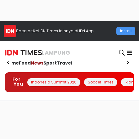
Baca artikel
IDN Times
lainnya di IDN App
Install
LAMPUNG
Home
Food
News
Sport
Travel
For
Indonesia Summit 2026
Soccer Times
Iklanin 
You