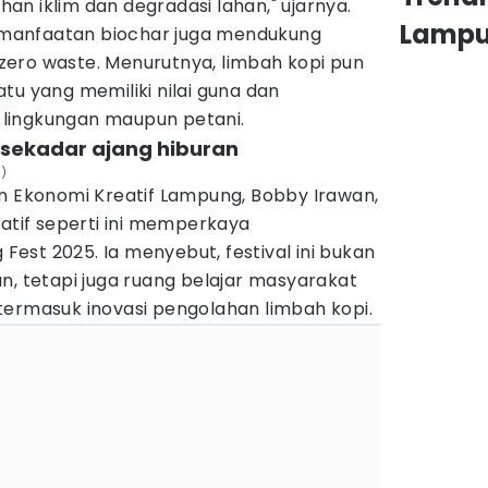
n iklim dan degradasi lahan," ujarnya.
Lamp
manfaatan biochar juga mendukung
ero waste. Menurutnya, limbah kopi pun
tu yang memiliki nilai guna dan
lingkungan maupun petani.
 sekadar ajang hiburan
i)
an Ekonomi Kreatif Lampung, Bobby Irawan,
katif seperti ini memperkaya
st 2025. Ia menyebut, festival ini bukan
n, tetapi juga ruang belajar masyarakat
termasuk inovasi pengolahan limbah kopi.