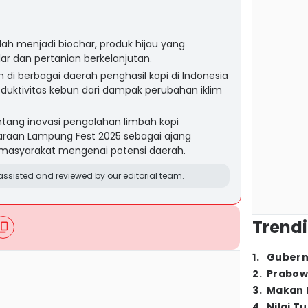
olah menjadi biochar, produk hijau yang
r dan pertanian berkelanjutan.
n di berbagai daerah penghasil kopi di Indonesia
uktivitas kebun dari dampak perubahan iklim
entang inovasi pengolahan limbah kopi
aan Lampung Fest 2025 sebagai ajang
r masyarakat mengenai potensi daerah.
ssisted and reviewed by our editorial team.
Trendi
1
.
Gubern
2
.
Prabow
3
.
Makan B
4
.
Nilai T