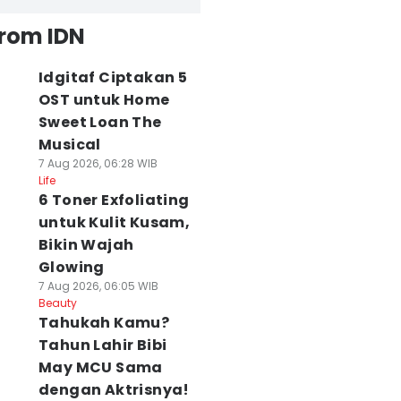
from IDN
Idgitaf Ciptakan 5
OST untuk Home
Sweet Loan The
Musical
7 Aug 2026, 06:28 WIB
Life
6 Toner Exfoliating
untuk Kulit Kusam,
Bikin Wajah
Glowing
7 Aug 2026, 06:05 WIB
Beauty
Tahukah Kamu?
Tahun Lahir Bibi
May MCU Sama
dengan Aktrisnya!