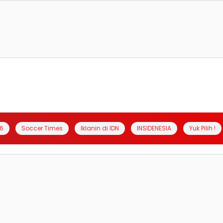
6
Soccer Times
Iklanin di IDN
INSIDENESIA
Yuk Pilih !