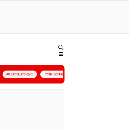
#LokalBerdaya
Profil Dokter
Quiz
Join Community