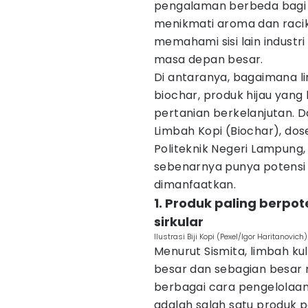
pengalaman berbeda bagi
menikmati aroma dan racika
memahami sisi lain industr
masa depan besar.
Di antaranya, bagaimana li
biochar, produk hijau yang
pertanian berkelanjutan. 
Limbah Kopi (Biochar), do
Politeknik Negeri Lampung, 
sebenarnya punya potensi 
dimanfaatkan.
1. Produk paling berp
sirkular
Ilustrasi Biji Kopi (Pexel/Igor Haritanovich)
Menurut Sismita, limbah ku
besar dan sebagian besar 
berbagai cara pengelolaan 
adalah salah satu produk 