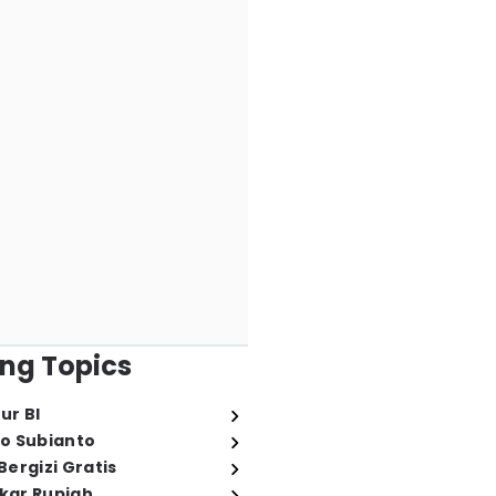
ng Topics
ur BI
o Subianto
ergizi Gratis
ukar Rupiah