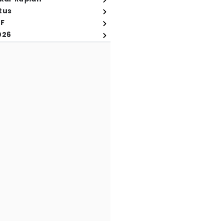
tus
FF
026