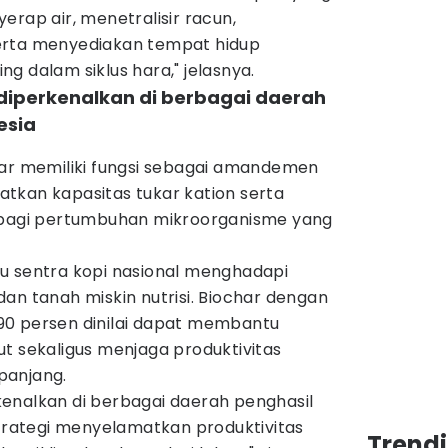
p air, menetralisir racun,
erta menyediakan tempat hidup
g dalam siklus hara," jelasnya.
ah diperkenalkan di berbagai daerah
esia
har memiliki fungsi sebagai amandemen
tkan kapasitas tukar kation serta
l bagi pertumbuhan mikroorganisme yang
u sentra kopi nasional menghadapi
an tanah miskin nutrisi. Biochar dengan
90 persen dinilai dapat membantu
t sekaligus menjaga produktivitas
panjang.
erkenalkan di berbagai daerah penghasil
strategi menyelamatkan produktivitas
Trend