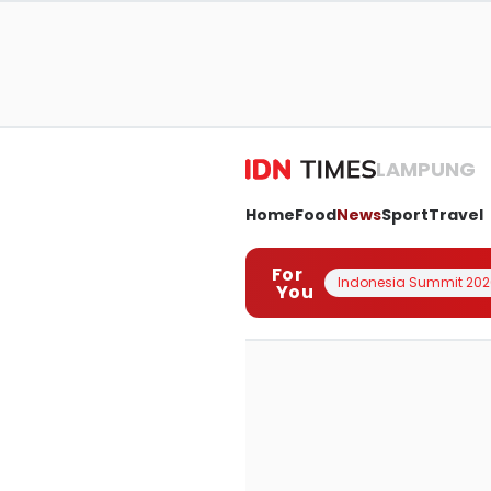
LAMPUNG
Home
Food
News
Sport
Travel
For
Indonesia Summit 202
You