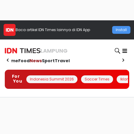
Baca artikel
IDN Times
lainnya di IDN App
Install
LAMPUNG
Home
Food
News
Sport
Travel
For
Indonesia Summit 2026
Soccer Times
Iklanin 
You