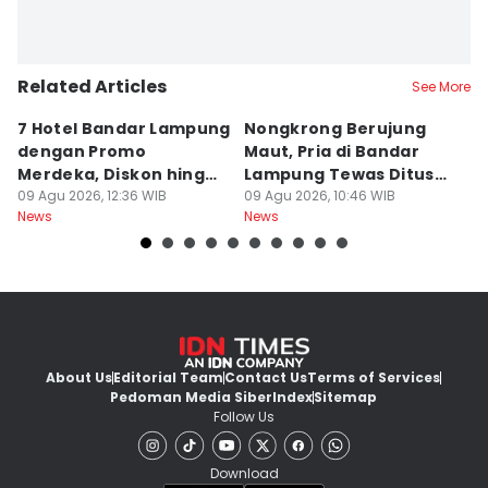
Related Articles
See More
7 Hotel Bandar Lampung
Nongkrong Berujung
W
dengan Promo
Maut, Pria di Bandar
K
Merdeka, Diskon hingga
Lampung Tewas Ditusuk
L
50 Persen
09 Agu 2026, 12:36 WIB
Teman
09 Agu 2026, 10:46 WIB
W
09
News
News
Ne
About Us
Editorial Team
Contact Us
Terms of Services
Pedoman Media Siber
Index
Sitemap
Follow Us
Download