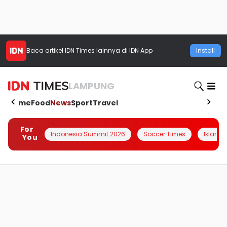
Baca artikel
IDN Times
lainnya di IDN App
Install
LAMPUNG
Home
Food
News
Sport
Travel
For
Indonesia Summit 2026
Soccer Times
Iklanin 
You