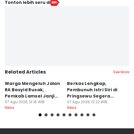
Tonton lebih seru di
Related Articles
See More
Warga Mengeluh Jalan
Berkas Lengkap,
1
RA Basyid Rusak,
Pembunuh Istri Siri di
E
Pemkab Lamsel Janji
Pringsewu Segera
K
Segera Perbaiki
07 Agu 2026, 13:16 WIB
Disidang
07 Agu 2026, 12:22 WIB
B
07
News
News
Ne