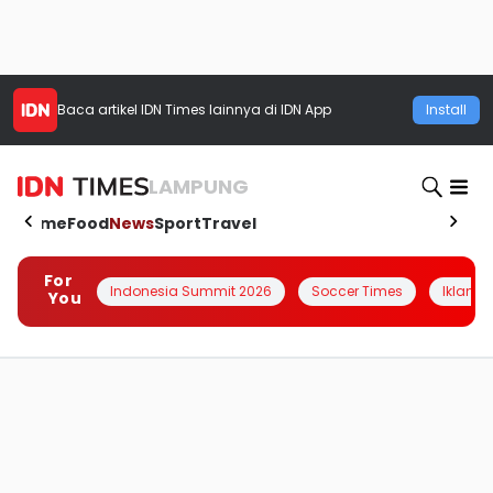
Baca artikel
IDN Times
lainnya di IDN App
Install
LAMPUNG
Home
Food
News
Sport
Travel
For
Indonesia Summit 2026
Soccer Times
Iklanin 
You