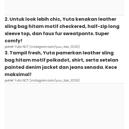
2. Untuk look lebih chic, Yuta kenakan leather
sling bag hitam motif checkered, half-zip long
sleeve top, dan faux fur sweatpants. Super
comfy!
potret Yuta NCT (instagram.com/yuu_taa_1026)
3. Tampil fresh, Yuta pamerkan leather sling
bag hitam motif polkadot, shirt, serta setelan
painted denim jacket dan jeans senada. Kece
maksimal!
potret Yuta NCT (instagram.com/yuu_taa_1026)