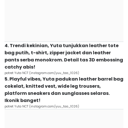
4. Trendi kekinian, Yuta tunjukkan leather tote
bag putih, t-shirt, zipper jacket dan leather
pants serba monokrom. Detail tas 3D embossing
catchy abis!
potret Yuta NCT (instagram.com/yuu_taa_1026)
5. Playful vibes, Yuta padukan leather barrel bag
cokelat, knitted vest, wide leg trousers,
platform sneakers dan sunglasses selaras.
Ikonik banget!
potret Yuta NCT (instagram.com/yuu_taa_1026)