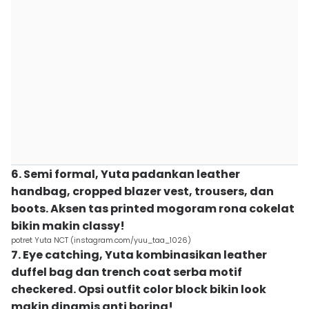
6. Semi formal, Yuta padankan leather
handbag, cropped blazer vest, trousers, dan
boots. Aksen tas printed mogoram rona cokelat
bikin makin classy!
potret Yuta NCT (instagram.com/yuu_taa_1026)
7. Eye catching, Yuta kombinasikan leather
duffel bag dan trench coat serba motif
checkered. Opsi outfit color block bikin look
makin dinamis anti boring!