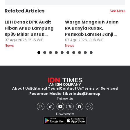
Related Articles
See More
LBH Desak BPK Audit
Warga Mengeluh Jalan
B
Hibah APBD Lampung
RA Basyid Rusak,
Pe
Rp35 Miliar untuk
Pemkab Lamsel Janji
P
Kejaksaan
07 Agu 2026, 16:15 WIB
Segera Perbaiki
07 Agu 2026, 13:16 WIB
D
07
News
News
Ne
About Us
Editorial Team
Contact Us
Terms of Services
Pedoman Media Siber
Index
Sitemap
Follow Us
Download