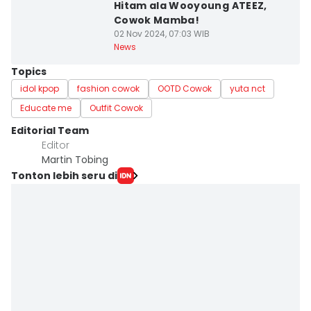
Hitam ala Wooyoung ATEEZ,
Cowok Mamba!
02 Nov 2024, 07:03 WIB
News
Topics
idol kpop
fashion cowok
OOTD Cowok
yuta nct
Educate me
Outfit Cowok
Editorial Team
Editor
Martin Tobing
Tonton lebih seru di