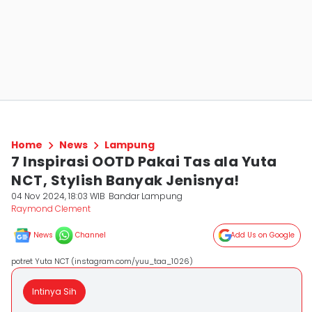
Home
News
Lampung
7 Inspirasi OOTD Pakai Tas ala Yuta
NCT, Stylish Banyak Jenisnya!
04 Nov 2024, 18:03 WIB
Bandar Lampung
Raymond Clement
News
Channel
Add Us on Google
potret Yuta NCT (instagram.com/yuu_taa_1026)
Intinya Sih