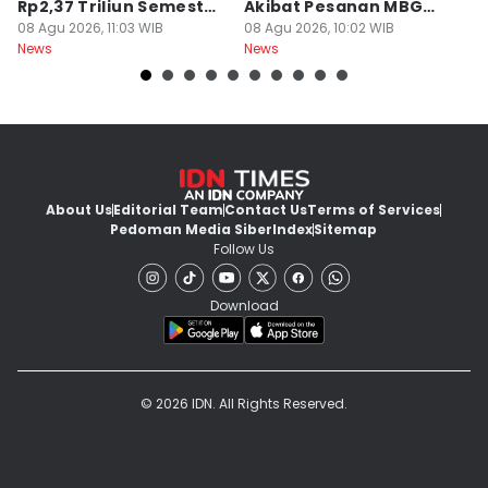
Rp2,37 Triliun Semester
Akibat Pesanan MBG
A
I 2026
08 Agu 2026, 11:03 WIB
Batal
08 Agu 2026, 10:02 WIB
08
News
News
Ne
About Us
Editorial Team
Contact Us
Terms of Services
Pedoman Media Siber
Index
Sitemap
Follow Us
Download
© 2026 IDN. All Rights Reserved.