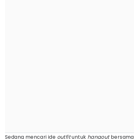
Sedang mencari ide
outfit
untuk
hangout
bersama