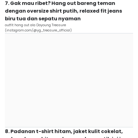
7. Gak mau ribet? Hang out bareng teman
dengan oversize shirt putih, relaxed fit jeans
biru tua dan sepatu nyaman
outfit hang out ala Doyoung Treasure
(instagram.com/@yg_treasure_official)
8. Padanan t-shirt hitam, jaket kulit cokelat,