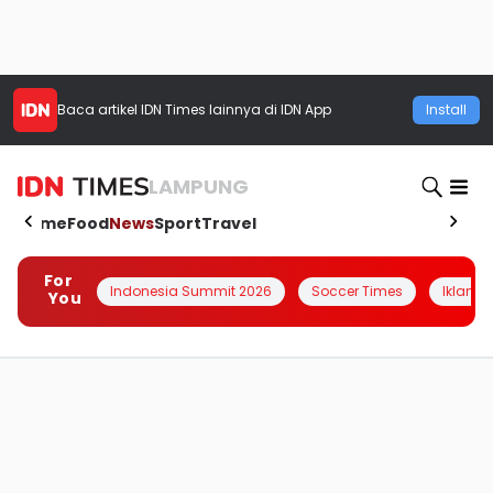
Baca artikel
IDN Times
lainnya di IDN App
Install
LAMPUNG
Home
Food
News
Sport
Travel
For
Indonesia Summit 2026
Soccer Times
Iklanin 
You