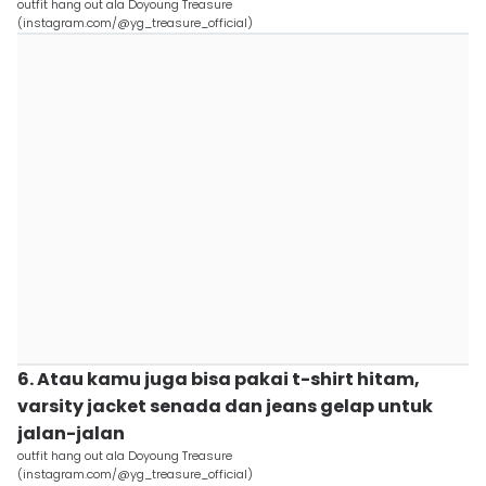
outfit hang out ala Doyoung Treasure
(instagram.com/@yg_treasure_official)
6. Atau kamu juga bisa pakai t-shirt hitam,
varsity jacket senada dan jeans gelap untuk
jalan-jalan
outfit hang out ala Doyoung Treasure
(instagram.com/@yg_treasure_official)