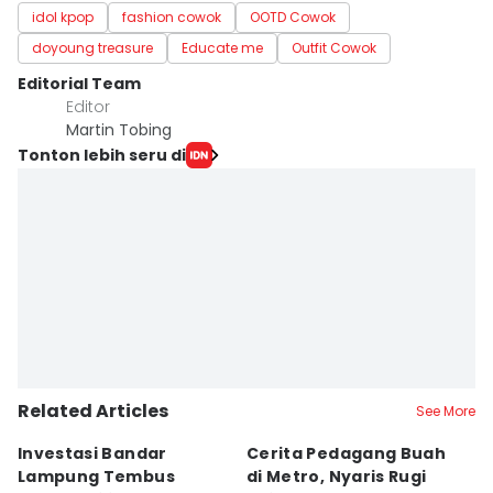
idol kpop
fashion cowok
OOTD Cowok
doyoung treasure
Educate me
Outfit Cowok
Editorial Team
Editor
Martin Tobing
Tonton lebih seru di
Related Articles
See More
Investasi Bandar
Cerita Pedagang Buah
H
Lampung Tembus
di Metro, Nyaris Rugi
P