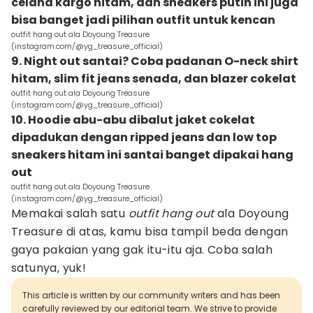
celana kargo hitam, dan sneakers putih ini juga
bisa banget jadi pilihan outfit untuk kencan
outfit hang out ala Doyoung Treasure
(instagram.com/@yg_treasure_official)
9. Night out santai? Coba padanan O-neck shirt
hitam, slim fit jeans senada, dan blazer cokelat
outfit hang out ala Doyoung Treasure
(instagram.com/@yg_treasure_official)
10. Hoodie abu-abu dibalut jaket cokelat
dipadukan dengan ripped jeans dan low top
sneakers hitam ini santai banget dipakai hang
out
outfit hang out ala Doyoung Treasure
(instagram.com/@yg_treasure_official)
Memakai salah satu
outfit hang out
ala Doyoung
Treasure di atas, kamu bisa tampil beda dengan
gaya pakaian yang gak itu-itu aja. Coba salah
satunya, yuk!
This article is written by our community writers and has been
carefully reviewed by our editorial team. We strive to provide