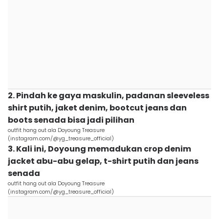
2. Pindah ke gaya maskulin, padanan sleeveless
shirt putih, jaket denim, bootcut jeans dan
boots senada bisa jadi pilihan
outfit hang out ala Doyoung Treasure
(instagram.com/@yg_treasure_official)
3. Kali ini, Doyoung memadukan crop denim
jacket abu-abu gelap, t-shirt putih dan jeans
senada
outfit hang out ala Doyoung Treasure
(instagram.com/@yg_treasure_official)