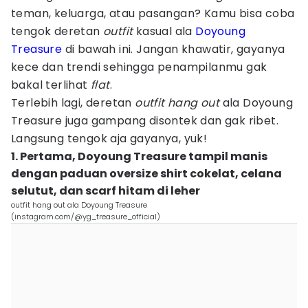
teman, keluarga, atau pasangan? Kamu bisa coba
tengok deretan
outfit
kasual ala
Doyoung
Treasure
di bawah ini. Jangan khawatir, gayanya
kece dan trendi sehingga penampilanmu gak
bakal terlihat
flat
.
Terlebih lagi, deretan
outfit
hang out
ala Doyoung
Treasure juga gampang disontek dan gak ribet.
Langsung tengok aja gayanya, yuk!
1. Pertama, Doyoung Treasure tampil manis
dengan paduan oversize shirt cokelat, celana
selutut, dan scarf hitam di leher
outfit hang out ala Doyoung Treasure
(instagram.com/@yg_treasure_official)