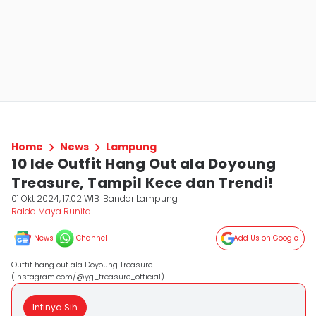
Home
News
Lampung
10 Ide Outfit Hang Out ala Doyoung
Treasure, Tampil Kece dan Trendi!
01 Okt 2024, 17:02 WIB
Bandar Lampung
Ralda Maya Runita
News
Channel
Add Us on Google
Outfit hang out ala Doyoung Treasure
(instagram.com/@yg_treasure_official)
Intinya Sih