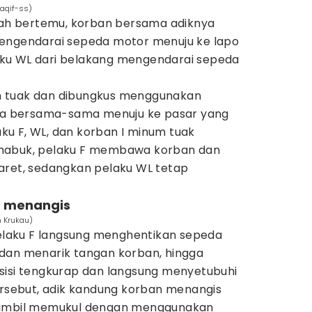
saqif-ss)
elah bertemu, korban bersama adiknya
mengendarai sepeda motor menuju ke lapo
elaku WL dari belakang mengendarai sepeda
 tuak dan dibungkus menggunakan
eka bersama-sama menuju ke pasar yang
laku F, WL, dan korban I minum tuak
mabuk, pelaku F membawa korban dan
aret, sedangkan pelaku WL tetap
n menangis
n Krukau)
 pelaku F langsung menghentikan sepeda
dan menarik tangan korban, hingga
sisi tengkurap dan langsung menyetubuhi
ersebut, adik kandung korban menangis
sambil memukul dengan menggunakan