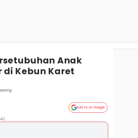
ersetubuhan Anak
 di Kebun Karet
Bawang
Add Us on Google
ık)