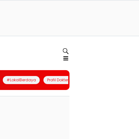
#LokalBerdaya
Profil Dokter
Quiz
Join Community