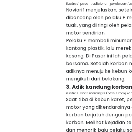
ilustrasi pasar tradisional (pexels.com/t
Noviarif menjelaskan, set
dibonceng oleh pelaku F 
tuak, yang diiringi oleh p
motor sendirian.
Pelaku F membeli minuman
kantong plastik, lalu mer
kosong. Di Pasar ini lah pe
bersama. Setelah korban 
adiknya menuju ke kebun k
mengikuti dari belakang.
3. Adik kandung korba
ilustrasi anak menangis (pexels.com/Ya
Saat tiba di kebun karet,
motor yang dikendarainya 
korban terjatuh dengan po
korban. Melihat kejadian t
dan menarik baju pelaku 