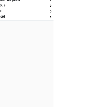
tus
FF
026