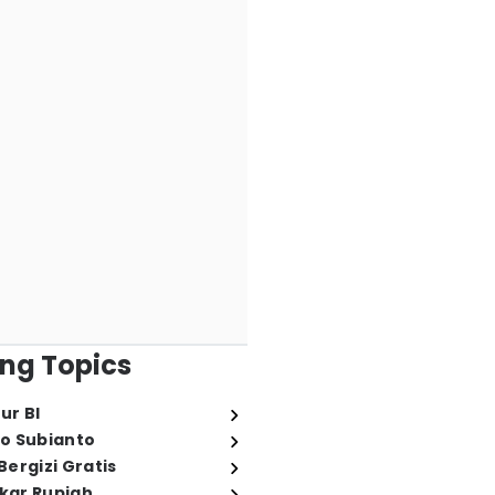
ng Topics
ur BI
o Subianto
ergizi Gratis
ukar Rupiah