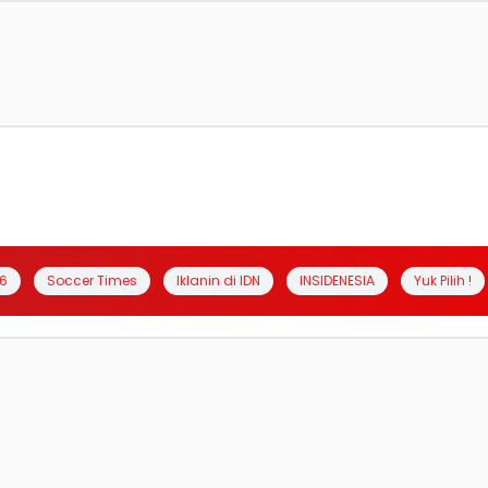
6
Soccer Times
Iklanin di IDN
INSIDENESIA
Yuk Pilih !