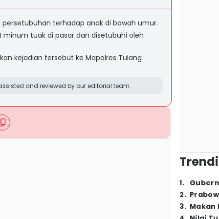
a persetubuhan terhadap anak di bawah umur.
 I minum tuak di pasar dan disetubuhi oleh
an kejadian tersebut ke Mapolres Tulang
ssisted and reviewed by our editorial team.
Trendi
1
.
Gubern
2
.
Prabow
3
.
Makan B
4
.
Nilai T