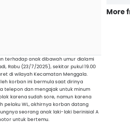
More 
an terhadap anak dibawah umur dialami
jadi, Rabu (23/7/2025), sekitar pukul 19.00
aret di wilayah Kecamatan Menggala.
oleh korban ini bermula saat dirinya
via telepon dan mengajak untuk minum
olak karena sudah sore, namun karena
leh pelaku WL, akhirnya korban datang
gnya seorang anak laki-laki berinisial A
otor untuk bertemu.