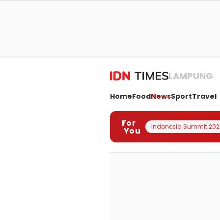
LAMPUNG
Home
Food
News
Sport
Travel
For
Indonesia Summit 202
You