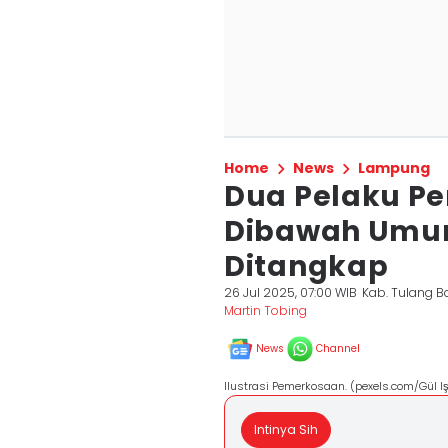
Home
News
Lampung
Dua Pelaku P
Dibawah Umur
Ditangkap
26 Jul 2025, 07:00 WIB
Kab. Tulang 
Martin Tobing
News
Channel
Ilustrasi Pemerkosaan. (pexels.com/Gül Iş
Intinya Sih