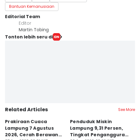
Bantuan Kemanusiaan
Editorial Team
Editor
Martin Tobing
Tonton lebih seru di
Related Articles
See More
Prakiraan Cuaca
Penduduk Miskin
D
Lampung 7 Agustus
Lampung 9,31 Persen,
P
2026, Cerah Berawan
Tingkat Pengangguran
Pa