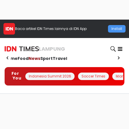
Baca artikel
IDN Times
lainnya di IDN App
Install
LAMPUNG
Home
Food
News
Sport
Travel
For
Indonesia Summit 2026
Soccer Times
Iklanin 
You