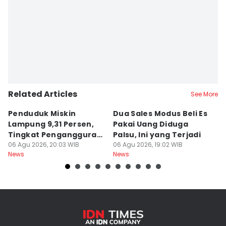
Related Articles
See More
Penduduk Miskin
Dua Sales Modus Beli Es
Vi
Lampung 9,31 Persen,
Pakai Uang Diduga
P
Tingkat Pengangguran
Palsu, Ini yang Terjadi
S
Terbuka Naik
06 Agu 2026, 20:03 WIB
06 Agu 2026, 19:02 WIB
06
News
News
Ne