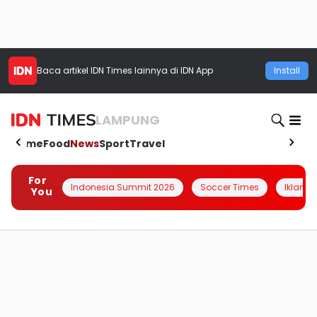
Baca artikel
IDN Times
lainnya di IDN App
Install
LAMPUNG
Home
Food
News
Sport
Travel
For
Indonesia Summit 2026
Soccer Times
Iklanin 
You