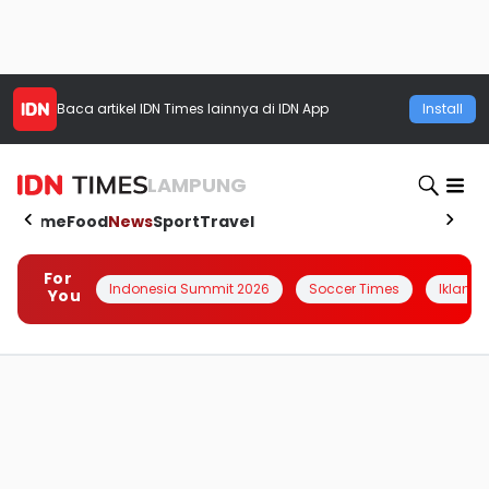
Baca artikel
IDN Times
lainnya di IDN App
Install
LAMPUNG
Home
Food
News
Sport
Travel
For
Indonesia Summit 2026
Soccer Times
Iklanin 
You