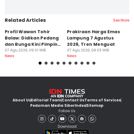
Related Articles
See More
Profil Wawan Tohir
Prakiraan Harga Emas
P
Balaw: Didikan Pedang
Lampung 7 Agustus
P
dan Bunga Kini Pimpin
2026, Tren Menguat
A
PRI Lampung
07 Agu 2026, 09:01 WIB
07 Agu 2026, 08:03 WIB
G
07
News
News
Ne
About Us
Editorial Team
Contact Us
Terms of Services
Pedoman Media Siber
Index
Sitemap
Follow Us
Download