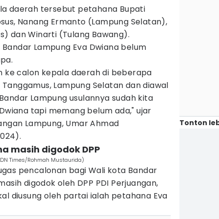
la daerah tersebut petahana Bupati
bsus, Nanang Ermanto (Lampung Selatan),
) dan Winarti (Tulang Bawang).
a Bandar Lampung Eva Dwiana belum
pa.
an ke calon kepala daerah di beberapa
 Tanggamus, Lampung Selatan dan diawal
Bandar Lampung usulannya sudah kita
 Dwiana tapi memang belum ada," ujar
Tonton leb
juangan Lampung, Umar Ahmad
2024).
ana masih digodok DPP
(IDN Times/Rohmah Mustaurida)
gas pencalonan bagi Wali kota Bandar
masih digodok oleh DPP PDI Perjuangan,
al diusung oleh partai ialah petahana Eva