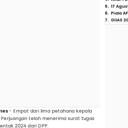
5
.
17 Agus
6
.
Piala A
7
.
GIIAS 2
imes
- Empat dari lima petahana kepala
I Perjuangan telah menerima surat tugas
rentak 2024 dari DPP.