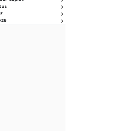
tus
FF
026