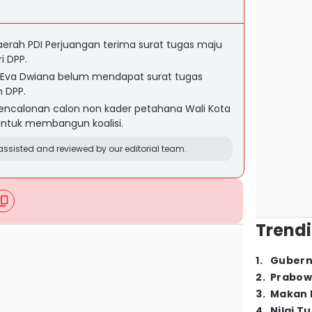
erah PDI Perjuangan terima surat tugas maju
i DPP.
 Eva Dwiana belum mendapat surat tugas
h DPP.
pencalonan calon non kader petahana Wali Kota
 untuk membangun koalisi.
ssisted and reviewed by our editorial team.
Trendi
1
.
Gubern
2
.
Prabow
3
.
Makan B
4
.
Nilai T