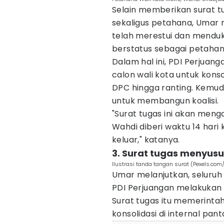
Selain memberikan surat t
sekaligus petahana, Umar 
telah merestui dan mendu
berstatus sebagai petahana
Dalam hal ini, PDI Perjua
calon wali kota untuk konso
DPC hingga ranting. Kemudi
untuk membangun koalisi.
"Surat tugas ini akan men
Wahdi diberi waktu 14 hari
keluar," katanya.
3. Surat tugas menyus
Ilustrasi tanda tangan surat (Pexels.co
Umar melanjutkan, seluruh 
PDI Perjuangan melakukan
Surat tugas itu memerint
konsolidasi di internal pant