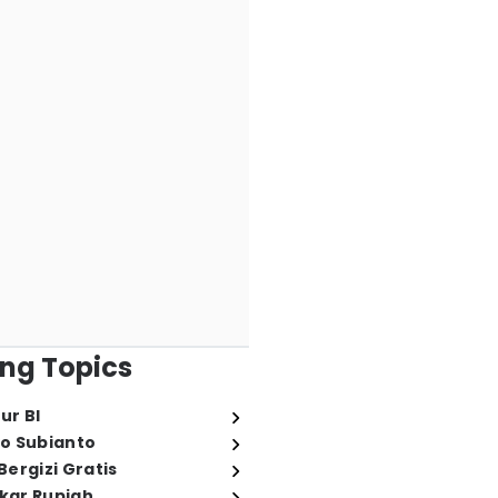
ng Topics
ur BI
o Subianto
ergizi Gratis
ukar Rupiah