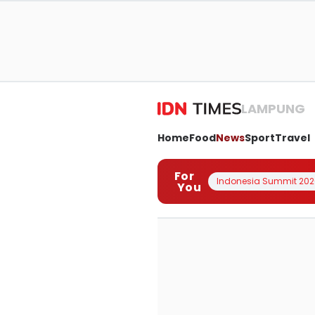
LAMPUNG
Home
Food
News
Sport
Travel
For
Indonesia Summit 202
You