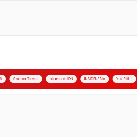
6
Soccer Times
Iklanin di IDN
INSIDENESIA
Yuk Pilih !