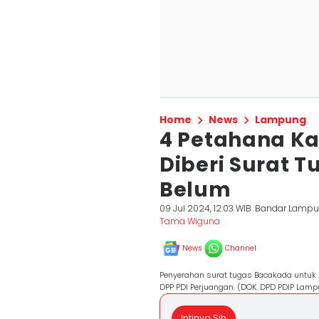
Home
News
Lampung
4 Petahana Ka
Diberi Surat T
Belum
09 Jul 2024, 12:03 WIB
Bandar Lamp
Tama Wiguna
News
Channel
Penyerahan surat tugas Bacakada untuk
DPP PDI Perjuangan. (DOK. DPD PDIP Lamp
Intinya Sih