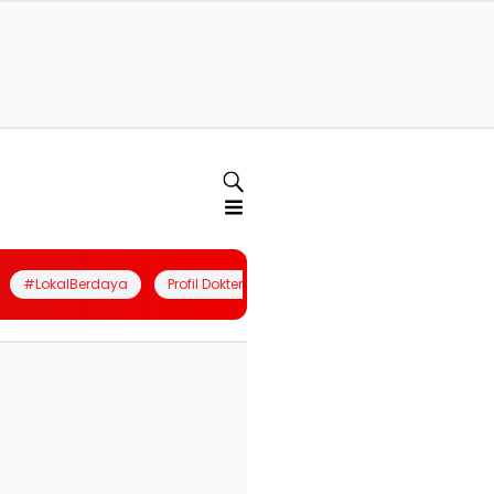
#LokalBerdaya
Profil Dokter
Quiz
Join Community