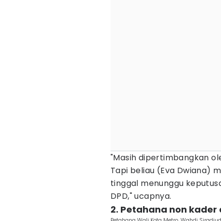
"Masih dipertimbangkan ol
Tapi beliau (Eva Dwiana) m
tinggal menunggu keputus
DPD," ucapnya.
2. Petahana non kader 
Petahana Wali Kota Metro, Wahdi Siradj