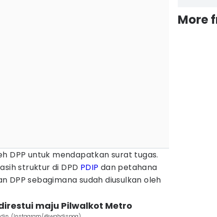
More 
eh DPP untuk mendapatkan surat tugas.
asih struktur di DPD
PDIP
dan petahana
an DPP sebagimana sudah diusulkan oleh
direstui maju Pilwalkot Metro
uddin. (Instagram/@wahdispog).