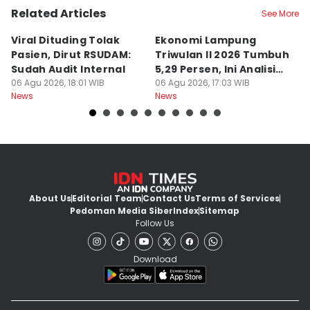
Related Articles
See More
Viral Dituding Tolak
Ekonomi Lampung
H
Pasien, Dirut RSUDAM:
Triwulan II 2026 Tumbuh
B
Sudah Audit Internal
5,29 Persen, Ini Analisis
Te
06 Agu 2026, 18:01 WIB
BI
06 Agu 2026, 17:03 WIB
N
06
News
News
Ne
About Us
Editorial Team
Contact Us
Terms of Services
Pedoman Media Siber
Index
Sitemap
Follow Us
Download