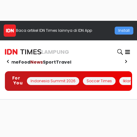
Baca artikel
IDN Times
lainnya di IDN App
Install
LAMPUNG
Home
Food
News
Sport
Travel
For
Indonesia Summit 2026
Soccer Times
Iklanin 
You