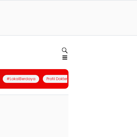
#LokalBerdaya
Profil Dokter
Quiz
Join Community