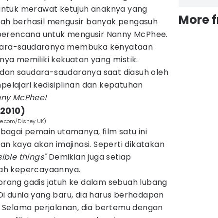
ntuk merawat ketujuh anaknya yang
More 
elah berhasil mengusir banyak pengasuh
berencana untuk mengusir Nanny McPhee.
udara-saudaranya membuka kenyataan
a memiliki kekuatan yang mistik.
 dan saudara-saudaranya saat diasuh oleh
lajari kedisiplinan dan kepatuhan
ny McPhee!
(2010)
be.com/Disney UK)
agai pemain utamanya, film satu ini
n kaya akan imajinasi. Seperti dikatakan
ible things"
Demikian juga setiap
ah kepercayaannya.
eorang gadis jatuh ke dalam sebuah lubang
 Di dunia yang baru, dia harus berhadapan
 Selama perjalanan, dia bertemu dengan