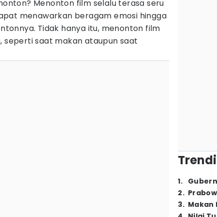
enonton? Menonton film selalu terasa seru
dapat menawarkan beragam emosi hingga
onnya. Tidak hanya itu, menonton film
a, seperti saat makan ataupun saat
Trendi
1
.
Gubern
2
.
Prabow
3
.
Makan B
4
.
Nilai T