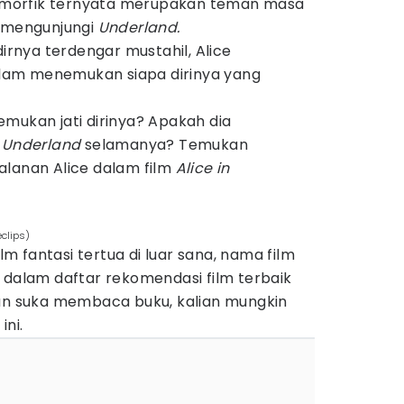
morfik ternyata merupakan teman masa
i mengunjungi
Underland.
nya terdengar mustahil, Alice
am menemukan siapa dirinya yang
mukan jati dirinya? Apakah dia
i
Underland
selamanya? Temukan
alanan Alice dalam film
Alice in
clips)
ilm fantasi tertua di luar sana, nama film
 dalam daftar rekomendasi film terbaik
ian suka membaca buku, kalian mungkin
ini.