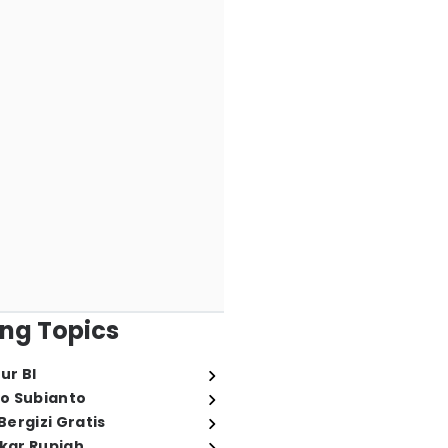
ng Topics
ur BI
o Subianto
ergizi Gratis
ukar Rupiah