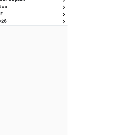
tus
FF
026