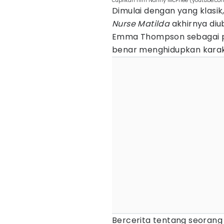
cuplikan film Nanny McPhee (youtube.com
Dimulai dengan yang klasik,
Nurse Matilda
akhirnya di
Emma Thompson sebagai p
benar menghidupkan kara
Bercerita tentang seoran