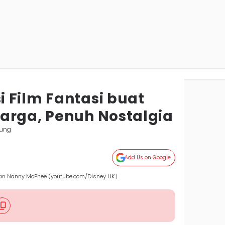
 Film Fantasi buat
arga, Penuh Nostalgia
ung
Add Us on Google
 dan Nanny McPhee (youtube.com/Disney UK |