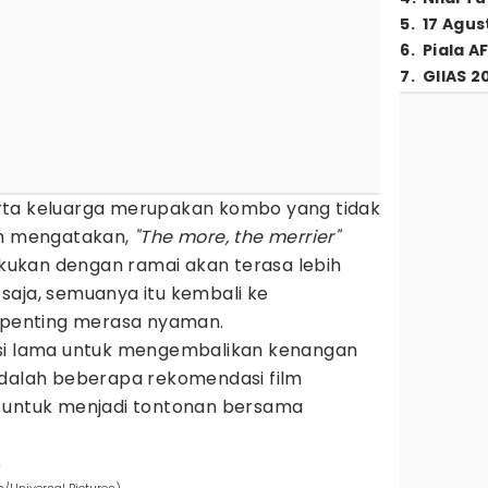
5
.
17 Agus
6
.
Piala A
7
.
GIIAS 2
rta keluarga merupakan kombo yang tidak
ah mengatakan,
"The more, the merrier"
lakukan dengan ramai akan terasa lebih
saja, semuanya itu kembali ke
g penting merasa nyaman.
asi lama untuk mengembalikan kenangan
adalah beberapa rekomendasi film
k untuk menjadi tontonan bersama
)