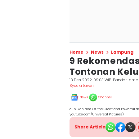
Home
News
Lampung
9 Rekomendasi
Tontonan Kelu
18 Des 2022, 09:03 WIB
Bandar Lamp
Syeela Laven
News
Channel
cuplikan film Oz the Great and Powerful
youtube.com/Universal Pictures)
Share Article