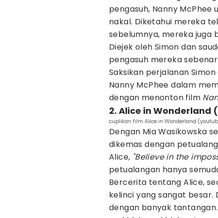
pengasuh, Nanny McPhee u
nakal. Diketahui mereka t
sebelumnya, mereka juga 
Diejek oleh Simon dan sa
pengasuh mereka sebenarny
Saksikan perjalanan Simon
Nanny McPhee dalam mempe
dengan menonton film
Nan
2. Alice in Wonderland 
cuplikan film Alice in Wonderland (youtu
Dengan Mia Wasikowska seb
dikemas dengan petualanga
Alice,
"Believe in the imposs
petualangan hanya semud
Bercerita tentang Alice, s
kelinci yang sangat besar.
dengan banyak tantangan.