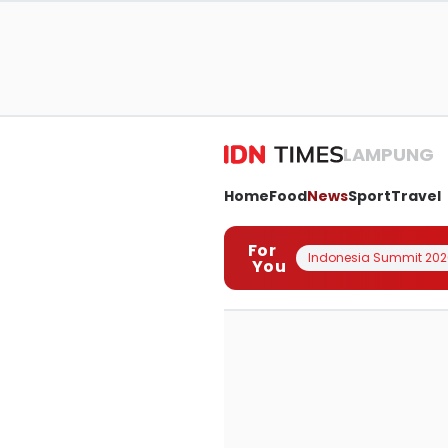
LAMPUNG
Home
Food
News
Sport
Travel
For
Indonesia Summit 202
You