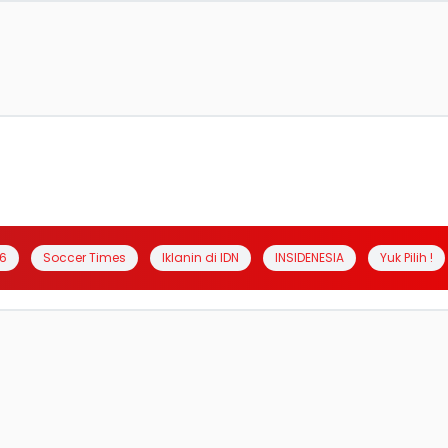
6
Soccer Times
Iklanin di IDN
INSIDENESIA
Yuk Pilih !