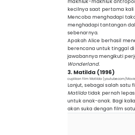
makhluk-makhluk antropo
kecilnya saat pertama kal
Mencoba menghadapi takdir
menghadapi tantangan dal
sebenarnya.
Apakah Alice berhasil mene
berencana untuk tinggal d
jawabannya mengikuti perj
Wonderland.
3. Matilda (1996)
cuplikan film Matilda (youtube.com/Movie
Lanjut, sebagai salah satu f
Matilda
tidak pernah lepas
untuk anak-anak. Bagi kal
akan suka dengan film satu 