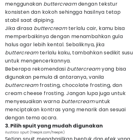
menggunakan
buttercream
dengan tekstur
konsisten dan kokoh sehingga hasilnya tetap
stabil saat dipiping.
Jika dirasa
buttercream
terlalu cair, kamu bisa
memperbaikinya dengan menambahkan gula
halus agar lebih kental. Sebaliknya, jika
buttercream
terlalu kaku, tambahkan sedikit susu
untuk mengencerkannya.
Beberapa rekomendasi
buttercream
yang bisa
digunakan pemula di antaranya, vanila
buttercream
frosting, chocolate frosting, dan
cream cheese frosting. Jangan lupa juga untuk
menyesuaikan warna
buttercream
untuk
menciptakan kontras yang menarik dan sesuai
dengan tema acara.
3. Pilih spuit yang mudah digunakan
ilustrasi spuit (freepik.com/freepik)
Setiap spuit menghasilkan bentuk dan efek yang