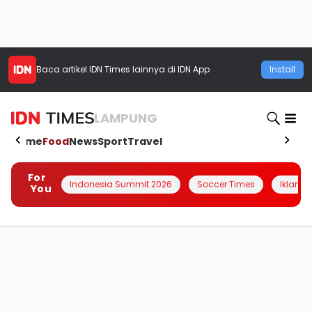
Baca artikel
IDN Times
lainnya di IDN App
Install
LAMPUNG
Home
Food
News
Sport
Travel
For
Indonesia Summit 2026
Soccer Times
Iklanin 
You