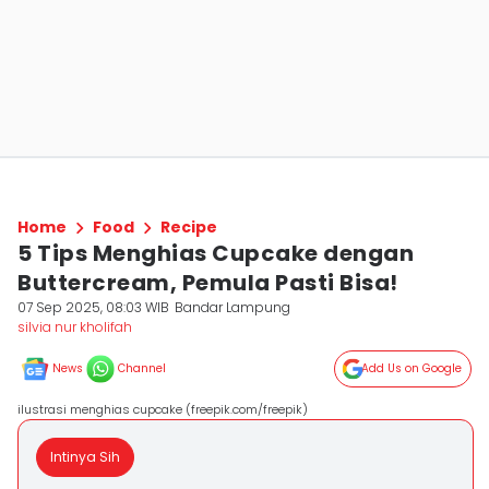
Home
Food
Recipe
5 Tips Menghias Cupcake dengan
Buttercream, Pemula Pasti Bisa!
07 Sep 2025, 08:03 WIB
Bandar Lampung
silvia nur kholifah
News
Channel
Add Us on Google
ilustrasi menghias cupcake (freepik.com/freepik)
Intinya Sih