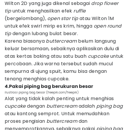
Wilton 2D yang juga dikenal sebagai
drop flower
tip
untuk menghasilkan efek
ruffle
(bergelombang),
open star tip
atau Wilton 1M
untuk efek swirl mirip es krim, hingga
open round
tip
dengan lubang bulat besar.
Karena biasanya
buttercream
belum langsung
keluar bersamaan, sebaiknya aplikasikan dulu di
atas kertas baking atau satu buah
cupcake
untuk
percobaan. Jika warna tersebut sudah mucul
sempurna di ujung spuit, kamu bisa dengan
tenang menghias cupcake.
4.Pakai piping bag berukuran besar
ilustrasi piping bag besar (freepik.com/freepik)
Alat yang tidak kalah penting untuk menghias
cupcake
dengan
buttercream
adalah
piping bag
atau kantong semprot. Untuk memudahkan
proses pengisian
buttercream
dan
menyemprotkannya, sebaiknya pakai
piping bag