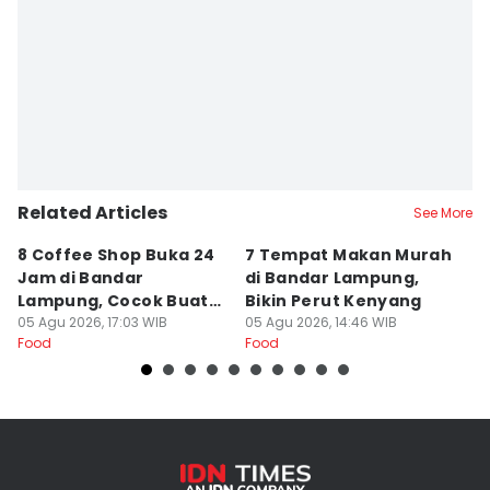
Related Articles
See More
8 Coffee Shop Buka 24
7 Tempat Makan Murah
Ni
Jam di Bandar
di Bandar Lampung,
L
Lampung, Cocok Buat
Bikin Perut Kenyang
J
Begadang
05 Agu 2026, 17:03 WIB
05 Agu 2026, 14:46 WIB
L
29
Food
Food
Fo