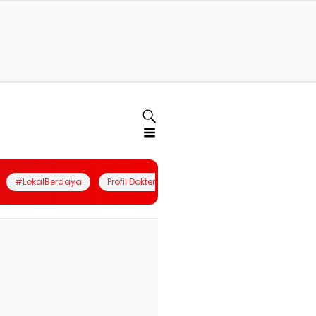
#LokalBerdaya
Profil Dokter
Quiz
Join Community