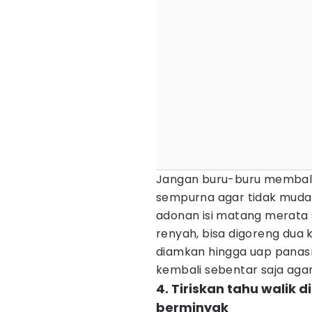
Jangan buru-buru membalik
sempurna agar tidak mudah
adonan isi matang merata s
renyah, bisa digoreng dua 
diamkan hingga uap panasny
kembali sebentar saja agar
4. Tiriskan tahu walik d
berminyak