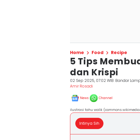
Home
Food
Recipe
5 Tips Membua
dan Krispi
02 Sep 2025, 07:02 WIB
Bandar Lam
Amir Rosadi
News
Channel
ilustrasi tahu walik (commons.wikimedia.
Intinya Sih