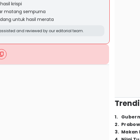
sil krispi
gar matang sempurna
edang untuk hasil merata
ssisted and reviewed by our editorial team.
Trendi
1
.
Gubern
2
.
Prabow
3
.
Makan B
4
.
Nilai T