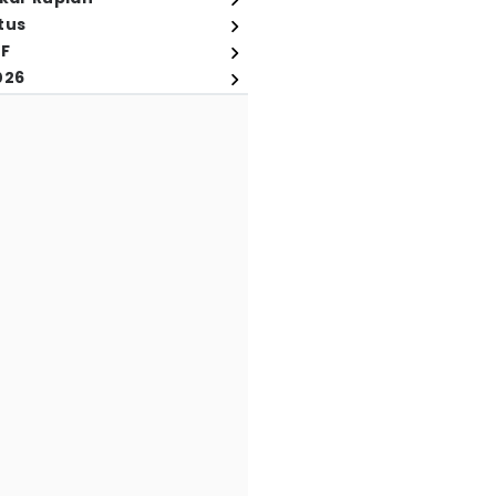
tus
FF
026