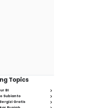
ng Topics
ur BI
o Subianto
ergizi Gratis
ukar Rupiah