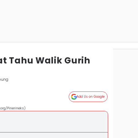
t Tahu Walik Gurih
pung
Add Us on Google
org/Pinerineks)