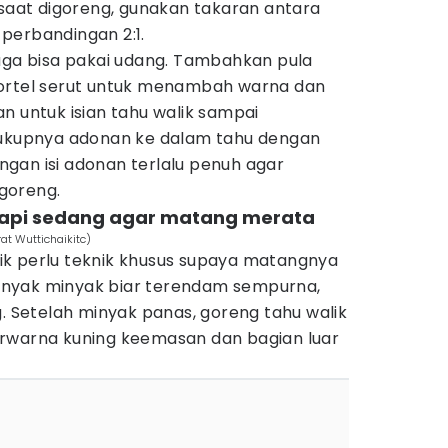
 saat digoreng, gunakan takaran antara
perbandingan 2:1.
juga bisa pakai udang. Tambahkan pula
wortel serut untuk menambah warna dan
n untuk isian tahu walik sampai
cukupnya adonan ke dalam tahu dengan
gan isi adonan terlalu penuh agar
goreng.
i api sedang agar matang merata
at Wuttichaikitc)
k perlu teknik khusus supaya matangnya
nyak minyak biar terendam sempurna,
g. Setelah minyak panas, goreng tahu walik
rwarna kuning keemasan dan bagian luar