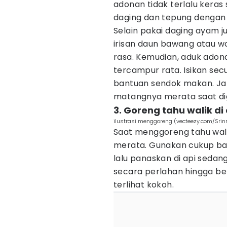
adonan tidak terlalu keras
daging dan tepung dengan 
Selain pakai daging ayam 
irisan daun bawang atau 
rasa. Kemudian, aduk adona
tercampur rata. Isikan se
bantuan sendok makan. Jan
matangnya merata saat di
3. Goreng tahu walik d
ilustrasi menggoreng (vecteezy.com/Srinr
Saat menggoreng tahu wali
merata. Gunakan cukup ba
lalu panaskan di api sedan
secara perlahan hingga be
terlihat kokoh.