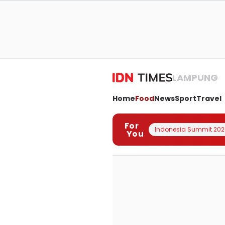
LAMPUNG
Home
Food
News
Sport
Travel
For
Indonesia Summit 202
You