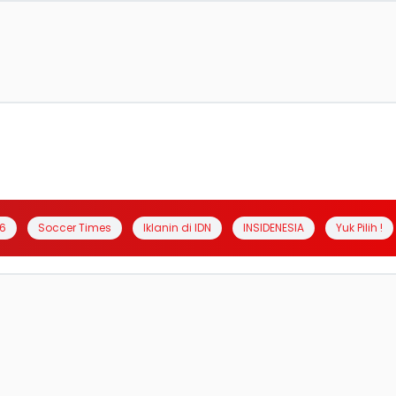
6
Soccer Times
Iklanin di IDN
INSIDENESIA
Yuk Pilih !