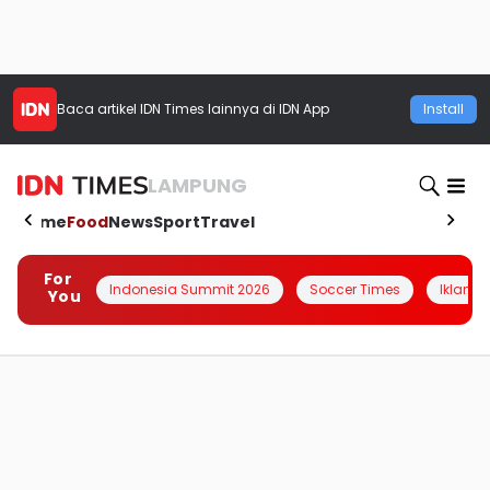
Baca artikel
IDN Times
lainnya di IDN App
Install
LAMPUNG
Home
Food
News
Sport
Travel
For
Indonesia Summit 2026
Soccer Times
Iklanin 
You