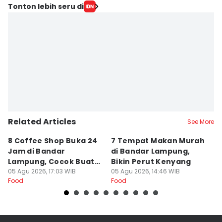
Tonton lebih seru di
Related Articles
See More
8 Coffee Shop Buka 24
7 Tempat Makan Murah
Ni
Jam di Bandar
di Bandar Lampung,
L
Lampung, Cocok Buat
Bikin Perut Kenyang
J
Begadang
05 Agu 2026, 17:03 WIB
05 Agu 2026, 14:46 WIB
L
29
Food
Food
Fo