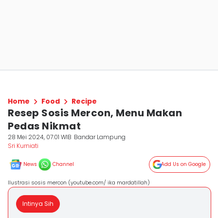
Home
Food
Recipe
Resep Sosis Mercon, Menu Makan
Pedas Nikmat
28 Mei 2024, 07:01 WIB
Bandar Lampung
Sri Kurniati
News
Channel
Add Us on Google
Ilustrasi sosis mercon (youtube.com/ ika mardatillah)
Intinya Sih