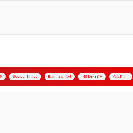
6
Soccer Times
Iklanin di IDN
INSIDENESIA
Yuk Pilih !