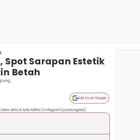
e
o, Spot Sarapan Estetik
kin Betah
mpung
Add Us on Google
 vibes retro di Kota Metro (instagram/yukibungaaa)