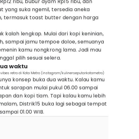
Rp12 ribu, bubur ayam Rp15 ribu, dan
at yang suka ngemil, tersedia aneka
, termasuk toast butter dengan harga
 kalah lengkap. Mulai dari kopi keninian,
teh, sampai jamu tempoe doloe, semuanya
nemenin kamu nongkrong lama. Jadi mau
nggal pilih sesuai selera.
dua waktu
vibes retro di Kota Metro (instagram/kulinerseputarkotametro)
 punya konsep buka dua waktu. Kalau kamu
untuk sarapan mulai pukul 06.00 sampai
pan dan kopi tiam. Tapi kalau kamu lebih
alam, Distrik15 buka lagi sebagai tempat
 sampai 01.00 WIB.