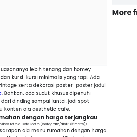
More 
 suasananya lebih tenang dan homey
an kursi-kursi minimalis yang rapi. Ada
vintage serta dekorasi poster-poster jadul
a
. Bahkan, ada sudut khusus dipenuhi
ari dinding sampai lantai, jadi spot
u konten ala aesthetic cafe.
umahan dengan harga terjangkau
ibes retro di Kota Metro (instagram/distrik15metro))
n sarapan ala menu rumahan dengan harga