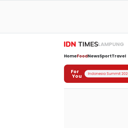
LAMPUNG
Home
Food
News
Sport
Travel
For
Indonesia Summit 202
You