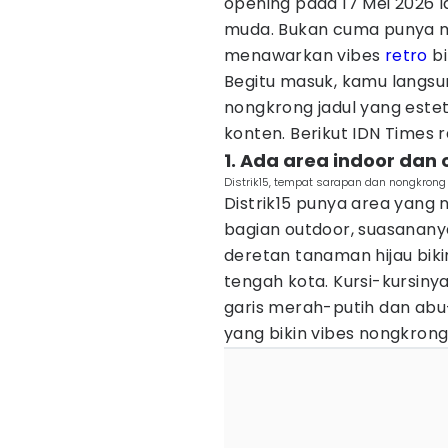
opening pada 17 Mei 2026 la
muda. Bukan cuma punya me
menawarkan vibes
retro
bi
Begitu masuk, kamu langs
nongkrong jadul yang esteti
konten. Berikut IDN Times
1. Ada area indoor dan
Distrik15, tempat sarapan dan nongkrong 
Distrik15 punya area yang
bagian outdoor, suasananya
deretan tanaman hijau biki
tengah kota. Kursi-kursiny
garis merah-putih dan abu-
yang bikin vibes nongkron