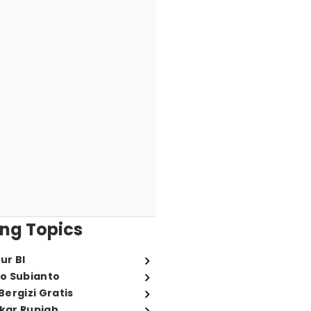
ng Topics
ur BI
o Subianto
ergizi Gratis
ukar Rupiah