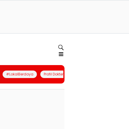
#LokalBerdaya
Profil Dokter
Quiz
Join Community