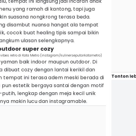
lu, tempat ini langsung jadi incaran anak
nu yang ramah di kantong, tapi juga
kin suasana nongkrong terasa beda.
ung disambut nuansa hangat ala tempat
k, cocok buat healing tipis sampai bikin
 rangkum ulasan selengkapnya.
 outdoor super cozy
vibes retro di Kota Metro (instagram/kulinerseputarkotametro)
 nyaman baik indoor maupun outdoor. Di
 dibuat cozy dengan lantai kerikil dan
Tonton leb
n tempat ini terasa adem meski berada di
a pun estetik bergaya santai dengan motif
putih, lengkap dengan meja kecil unik
gnya makin lucu dan instagramable.