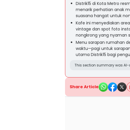
Distrik15 di Kota Metro re
menarik perhatian anak mu
suasana hangat untuk nong
Kafe ini menyediakan area 
vintage dan spot foto in
nongkrong yang nyaman se
Menu sarapan rumahan den
waktu—pagi untuk sarapan
utama Distrik15 bagi peng
This section summary was AI-a
Share Article