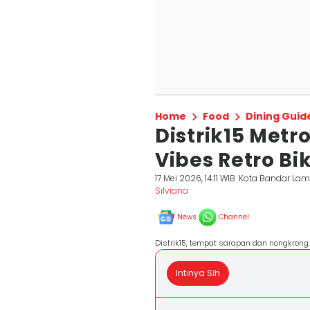
Home
Food
Dining Guid
Distrik15 Metr
Vibes Retro Bi
17 Mei 2026, 14:11 WIB
Kota Bandar La
Silviana
News
Channel
Distrik15, tempat sarapan dan nongkrong
Intinya Sih