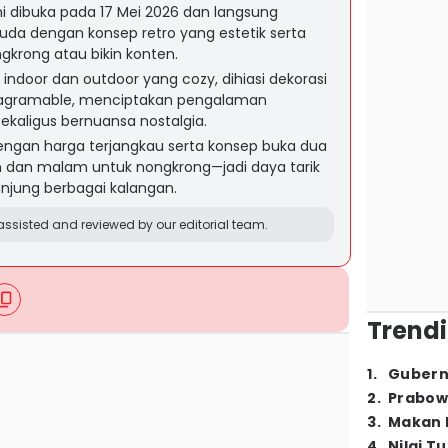
smi dibuka pada 17 Mei 2026 dan langsung
da dengan konsep retro yang estetik serta
krong atau bikin konten.
indoor dan outdoor yang cozy, dihiasi dekorasi
stagramable, menciptakan pengalaman
kaligus bernuansa nostalgia.
gan harga terjangkau serta konsep buka dua
 dan malam untuk nongkrong—jadi daya tarik
unjung berbagai kalangan.
ssisted and reviewed by our editorial team.
Trendi
1
.
Gubern
2
.
Prabow
3
.
Makan B
4
.
Nilai T