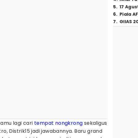
5
.
17 Agus
6
.
Piala A
7
.
GIIAS 2
amu lagi cari
tempat nongkrong
sekaligus
ro, Distrik15 jadi jawabannya. Baru grand