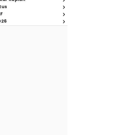
tus
FF
026