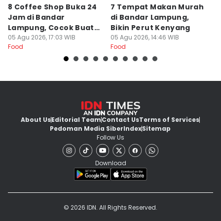
8 Coffee Shop Buka 24
7 Tempat Makan Murah
Ni
Jam di Bandar
di Bandar Lampung,
L
Lampung, Cocok Buat
Bikin Perut Kenyang
J
Begadang
05 Agu 2026, 17:03 WIB
05 Agu 2026, 14:46 WIB
L
29
Food
Food
Fo
About Us
Editorial Team
Contact Us
Terms of Services
Pedoman Media Siber
Index
Sitemap
Follow Us
Download
© 2026 IDN. All Rights Reserved.