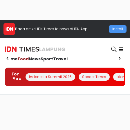
Baca artikel
IDN Times
lainnya di IDN App
Install
LAMPUNG
Home
Food
News
Sport
Travel
For
Indonesia Summit 2026
Soccer Times
Iklanin 
You