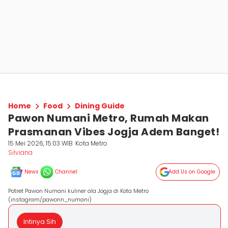
Home
Food
Dining Guide
Pawon Numani Metro, Rumah Makan
Prasmanan Vibes Jogja Adem Banget!
15 Mei 2026, 15:03 WIB
Kota Metro
Silviana
News
Channel
Add Us on Google
Potret Pawon Numani kuliner ala Jogja di Kota Metro
(instagram/pawonn_numani)
Intinya Sih