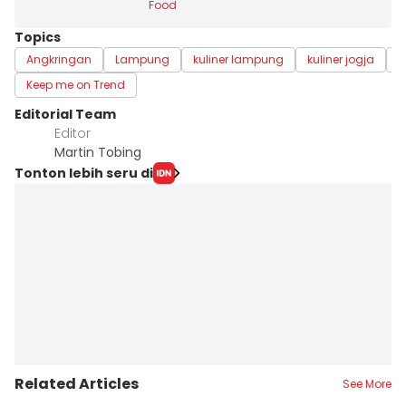
Food
Topics
Angkringan
Lampung
kuliner lampung
kuliner jogja
w
Keep me on Trend
Editorial Team
Editor
Martin Tobing
Tonton lebih seru di
Related Articles
See More