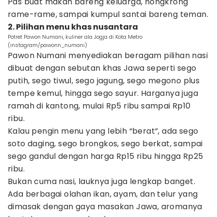
Pas buat makan bareng keluarga, nongkrong
rame-rame, sampai kumpul santai bareng teman.
2. Pilihan menu khas nusantara
Potret Pawon Numani, kuliner ala Jogja di Kota Metro
(instagram/pawonn_numani)
Pawon Numani menyediakan beragam pilihan nasi
dibuat dengan sebutan khas Jawa seperti sego
putih, sego tiwul, sego jagung, sego megono plus
tempe kemul, hingga sego sayur. Harganya juga
ramah di kantong, mulai Rp5 ribu sampai Rp10
ribu.
Kalau pengin menu yang lebih “berat”, ada sego
soto daging, sego brongkos, sego berkat, sampai
sego gandul dengan harga Rp15 ribu hingga Rp25
ribu.
Bukan cuma nasi, lauknya juga lengkap banget.
Ada berbagai olahan ikan, ayam, dan telur yang
dimasak dengan gaya masakan Jawa, aromanya