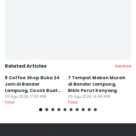
Related Articles
See More
8 Coffee Shop Buka 24
7 Tempat Makan Murah
Ni
Jam di Bandar
di Bandar Lampung,
L
Lampung, Cocok Buat
Bikin Perut Kenyang
J
Begadang
05 Agu 2026, 17:03 WIB
05 Agu 2026, 14:46 WIB
L
29
Food
Food
Fo