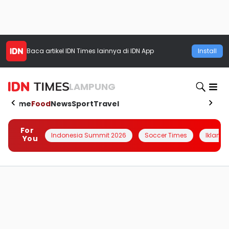
Baca artikel
IDN Times
lainnya di IDN App
Install
LAMPUNG
Home
Food
News
Sport
Travel
For
Indonesia Summit 2026
Soccer Times
Iklanin 
You