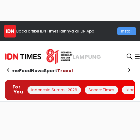
Baca artikel
IDN Times
lainnya di IDN App
Install
LAMPUNG
Home
Food
News
Sport
Travel
For
Indonesia Summit 2026
Soccer Times
Iklanin 
You