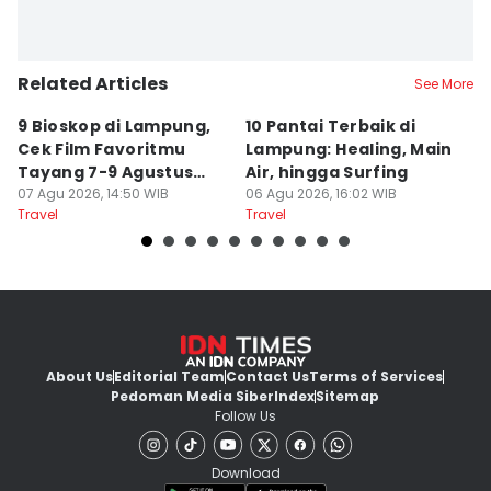
Related Articles
See More
9 Bioskop di Lampung,
10 Pantai Terbaik di
L
Cek Film Favoritmu
Lampung: Healing, Main
Sp
Tayang 7-9 Agustus
Air, hingga Surfing
S
2026
07 Agu 2026, 14:50 WIB
06 Agu 2026, 16:02 WIB
U
04
Travel
Travel
Tr
About Us
Editorial Team
Contact Us
Terms of Services
Pedoman Media Siber
Index
Sitemap
Follow Us
Download