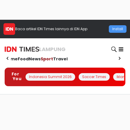
Baca artikel
IDN Times
lainnya di IDN App
Install
LAMPUNG
Home
Food
News
Sport
Travel
For
Indonesia Summit 2026
Soccer Times
Iklanin 
You