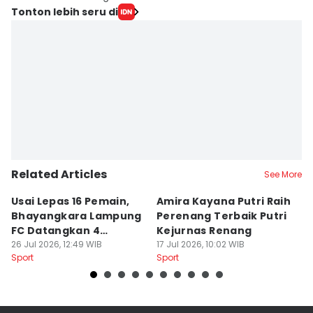
Tonton lebih seru di
Related Articles
See More
Usai Lepas 16 Pemain,
Amira Kayana Putri Raih
K
Bhayangkara Lampung
Perenang Terbaik Putri
K
FC Datangkan 4
Kejurnas Renang
B
Rekrutan
26 Jul 2026, 12:49 WIB
17 Jul 2026, 10:02 WIB
P
12
Sport
Sport
Sp