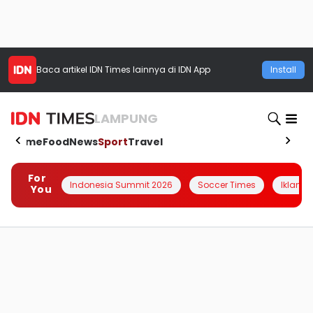
Baca artikel
IDN Times
lainnya di IDN App
Install
LAMPUNG
Home
Food
News
Sport
Travel
For
Indonesia Summit 2026
Soccer Times
Iklanin 
You