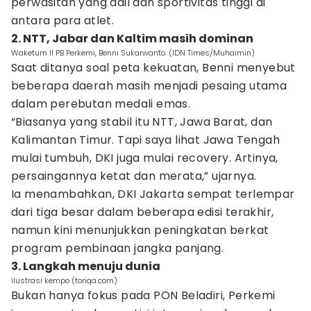
perwasitan yang adil dan sportivitas tinggi di
antara para atlet.
2. NTT, Jabar dan Kaltim masih dominan
Waketum ll PB Perkemi, Benni Sukarwanto. (IDN Times/Muhaimin)
Saat ditanya soal peta kekuatan, Benni menyebut
beberapa daerah masih menjadi pesaing utama
dalam perebutan medali emas.
“Biasanya yang stabil itu NTT, Jawa Barat, dan
Kalimantan Timur. Tapi saya lihat Jawa Tengah
mulai tumbuh, DKI juga mulai recovery. Artinya,
persaingannya ketat dan merata,” ujarnya.
Ia menambahkan, DKI Jakarta sempat terlempar
dari tiga besar dalam beberapa edisi terakhir,
namun kini menunjukkan peningkatan berkat
program pembinaan jangka panjang.
3. Langkah menuju dunia
ilustrasi kempo (toriqa.com)
Bukan hanya fokus pada PON Beladiri, Perkemi