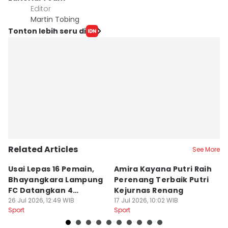
Editor
Martin Tobing
Tonton lebih seru di
Related Articles
See More
Usai Lepas 16 Pemain,
Amira Kayana Putri Raih
K
Bhayangkara Lampung
Perenang Terbaik Putri
K
FC Datangkan 4
Kejurnas Renang
B
Rekrutan
26 Jul 2026, 12:49 WIB
17 Jul 2026, 10:02 WIB
P
12
Sport
Sport
Sp