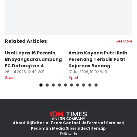
Related Articles
See More
Usai Lepas 16 Pemain,
Amira Kayana Putri Raih
K
Bhayangkara Lampung
Perenang Terbaik Putri
K
FC Datangkan 4
Kejurnas Renang
B
Rekrutan
26 Jul 2026, 12:49 WIB
17 Jul 2026, 10:02 WIB
P
12
Sport
Sport
Sp
About Us
Editorial Team
Contact Us
Terms of Services
Pedoman Media Siber
Index
Sitemap
Follow Us