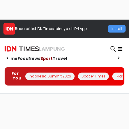
Baca artikel
IDN Times
lainnya di IDN App
Install
LAMPUNG
Home
Food
News
Sport
Travel
For
Indonesia Summit 2026
Soccer Times
Iklanin 
You