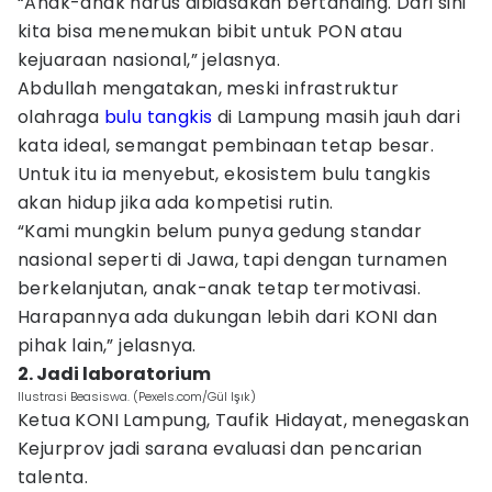
“Anak-anak harus dibiasakan bertanding. Dari sini
kita bisa menemukan bibit untuk PON atau
kejuaraan nasional,” jelasnya.
Abdullah mengatakan, meski infrastruktur
olahraga
bulu tangkis
di Lampung masih jauh dari
kata ideal, semangat pembinaan tetap besar.
Untuk itu ia menyebut, ekosistem bulu tangkis
akan hidup jika ada kompetisi rutin.
“Kami mungkin belum punya gedung standar
nasional seperti di Jawa, tapi dengan turnamen
berkelanjutan, anak-anak tetap termotivasi.
Harapannya ada dukungan lebih dari KONI dan
pihak lain,” jelasnya.
2. Jadi laboratorium
Ilustrasi Beasiswa. (Pexels.com/Gül Işık)
Ketua KONI Lampung, Taufik Hidayat, menegaskan
Kejurprov jadi sarana evaluasi dan pencarian
talenta.