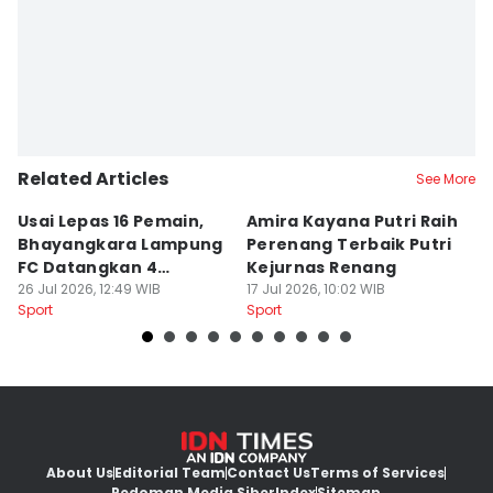
Related Articles
See More
Usai Lepas 16 Pemain,
Amira Kayana Putri Raih
K
Bhayangkara Lampung
Perenang Terbaik Putri
K
FC Datangkan 4
Kejurnas Renang
B
Rekrutan
26 Jul 2026, 12:49 WIB
17 Jul 2026, 10:02 WIB
P
12
Sport
Sport
Sp
About Us
Editorial Team
Contact Us
Terms of Services
Pedoman Media Siber
Index
Sitemap