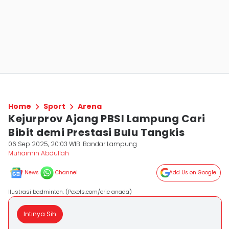
Home
Sport
Arena
Kejurprov Ajang PBSI Lampung Cari
Bibit demi Prestasi Bulu Tangkis
06 Sep 2025, 20:03 WIB
Bandar Lampung
Muhaimin Abdullah
News
Channel
Add Us on Google
Ilustrasi badminton. (Pexels.com/eric anada)
Intinya Sih