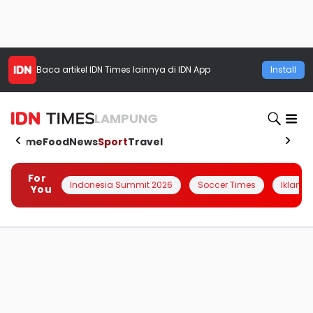
Baca artikel
IDN Times
lainnya di IDN App
Install
LAMPUNG
Home
Food
News
Sport
Travel
For
Indonesia Summit 2026
Soccer Times
Iklanin 
You