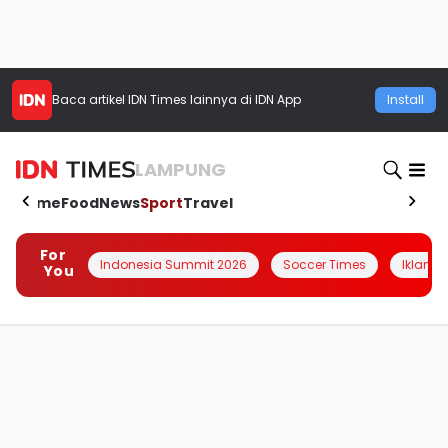
Baca artikel
IDN Times
lainnya di IDN App
Install
LAMPUNG
Home
Food
News
Sport
Travel
For
Indonesia Summit 2026
Soccer Times
Iklanin 
You