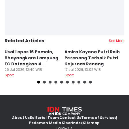
Related Articles
See More
Usai Lepas 16 Pemain,
Amira Kayana Putri Raih
K
Bhayangkara Lampung
Perenang Terbaik Putri
K
FC Datangkan 4
Kejurnas Renang
B
Rekrutan
26 Jul 2026, 12:49 WIB
17 Jul 2026, 10:02 WIB
P
12
Sport
Sport
Sp
About Us
Editorial Team
Contact Us
Terms of Services
Pedoman Media Siber
Index
Sitemap
Follow Us