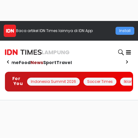
Baca artikel
IDN Times
lainnya di IDN App
Install
LAMPUNG
Home
Food
News
Sport
Travel
For
Indonesia Summit 2026
Soccer Times
Iklanin 
You