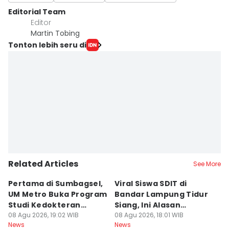
Editorial Team
Editor
Martin Tobing
Tonton lebih seru di
Related Articles
See More
Pertama di Sumbagsel,
Viral Siswa SDIT di
C
UM Metro Buka Program
Bandar Lampung Tidur
d
Studi Kedokteran
Siang, Ini Alasan
B
Hewan
08 Agu 2026, 19:02 WIB
Sekolah
08 Agu 2026, 18:01 WIB
08
News
News
Ne