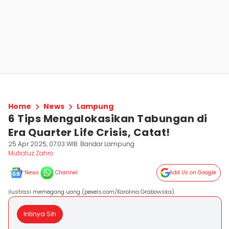
Home
News
Lampung
6 Tips Mengalokasikan Tabungan di
Era Quarter Life Crisis, Catat!
25 Apr 2025, 07:03 WIB
Bandar Lampung
Mutiatuz Zahro
News
Channel
Add Us on Google
ilustrasi memegang uang (pexels.com/Karolina Grabowska)
Intinya Sih