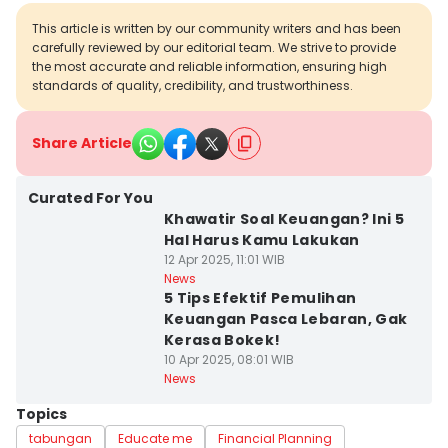
This article is written by our community writers and has been
carefully reviewed by our editorial team. We strive to provide
the most accurate and reliable information, ensuring high
standards of quality, credibility, and trustworthiness.
Share Article
Curated For You
Khawatir Soal Keuangan? Ini 5
Hal Harus Kamu Lakukan
12 Apr 2025, 11:01 WIB
News
5 Tips Efektif Pemulihan
Keuangan Pasca Lebaran, Gak
Kerasa Bokek!
10 Apr 2025, 08:01 WIB
News
Topics
tabungan
Educate me
Financial Planning