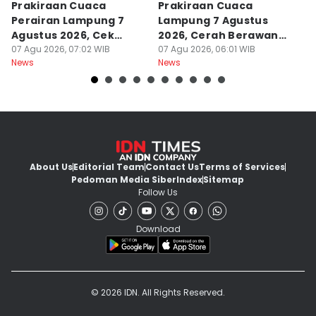
Prakiraan Cuaca
Prakiraan Cuaca
P
Perairan Lampung 7
Lampung 7 Agustus
L
Agustus 2026, Cek
2026, Cerah Berawan
T
Gelombang
07 Agu 2026, 07:02 WIB
dan Hujan?
07 Agu 2026, 06:01 WIB
T
06
News
News
Ne
About Us
Editorial Team
Contact Us
Terms of Services
Pedoman Media Siber
Index
Sitemap
Follow Us
Download
© 2026 IDN. All Rights Reserved.