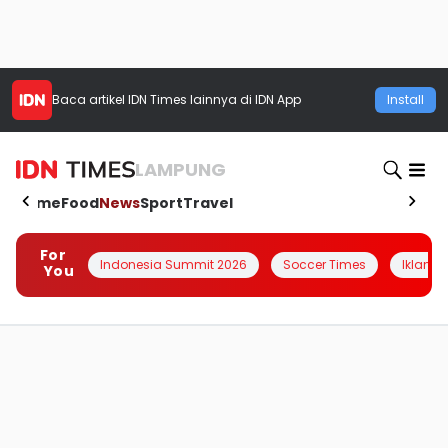
Baca artikel
IDN Times
lainnya di IDN App
Install
LAMPUNG
Home
Food
News
Sport
Travel
For
Indonesia Summit 2026
Soccer Times
Iklanin 
You