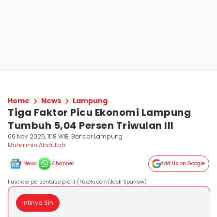
Home
News
Lampung
Tiga Faktor Picu Ekonomi Lampung
Tumbuh 5,04 Persen Triwulan III
06 Nov 2025, 11:18 WIB
Bandar Lampung
Muhaimin Abdullah
News
Channel
Add Us on Google
Ilustrasi persentase profit (Pexels.com/Jack Sparrow)
Intinya Sih