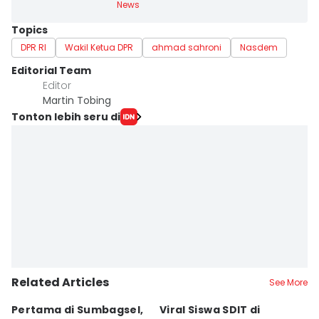
News
Topics
DPR RI
Wakil Ketua DPR
ahmad sahroni
Nasdem
Editorial Team
Editor
Martin Tobing
Tonton lebih seru di
Related Articles
See More
Pertama di Sumbagsel,
Viral Siswa SDIT di
C