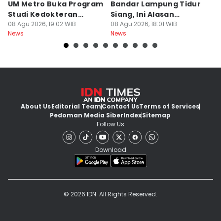
UM Metro Buka Program
Bandar Lampung Tidur
d
Studi Kedokteran
Siang, Ini Alasan
B
Hewan
08 Agu 2026, 19:02 WIB
Sekolah
08 Agu 2026, 18:01 WIB
08
News
News
Ne
About Us
Editorial Team
Contact Us
Terms of Services
Pedoman Media Siber
Index
Sitemap
Follow Us
Download
© 2026 IDN. All Rights Reserved.