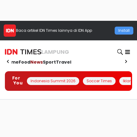
Baca artikel
IDN Times
lainnya di IDN App
Install
LAMPUNG
Home
Food
News
Sport
Travel
For
Indonesia Summit 2026
Soccer Times
Iklanin 
You