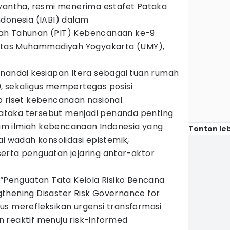
yantha, resmi menerima estafet Pataka
ndonesia (IABI) dalam
ah Tahunan (PIT) Kebencanaan ke-9
sitas Muhammadiyah Yogyakarta (UMY),
enandai kesiapan Itera sebagai tuan rumah
, sekaligus mempertegas posisi
p riset kebencanaan nasional.
taka tersebut menjadi penanda penting
m ilmiah kebencanaan Indonesia yang
Tonton leb
ai wadah konsolidasi epistemik,
erta penguatan jejaring antar-aktor
.
 “Penguatan Tata Kelola Risiko Bencana
thening Disaster Risk Governance for
ligus merefleksikan urgensi transformasi
 reaktif menuju risk-informed