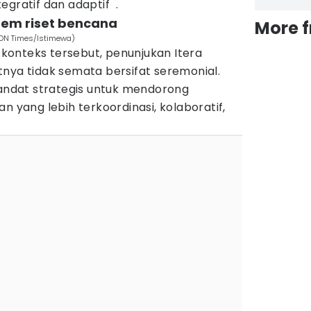
egratif dan adaptif .
istem riset bencana
More 
(IDN Times/Istimewa)
onteks tersebut, penunjukan Itera
nya tidak semata bersifat seremonial.
ndat strategis untuk mendorong
n yang lebih terkoordinasi, kolaboratif,