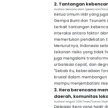
2. Tantangan kebenca
ilustrasi bencana alam (pexels.com/Faruk
Ketua Umum IABI yang juga 
Gempa Bumi dan Tsunami I
terkait tantangan kebenca
interaksi antara faktor al
memerlukan pendekatan tata
Menurutnya, Indonesia seb
tekanan risiko yang tidak 
juga mengalami transformas
urbanisasi cepat, dan degr
"Sebab itu, keberadaan fo
krusial dalam membangun
mampu menjembatani riset, 
3. Itera berencana me
daerah, komunitas lokal
Ilustrasi longsor (IDN Times/Sukma Shakt
Delegasi Itera yang hadir 