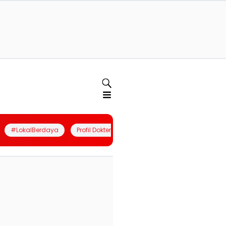
#LokalBerdaya
Profil Dokter
Quiz
Join Community