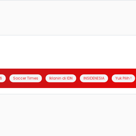
6
Soccer Times
Iklanin di IDN
INSIDENESIA
Yuk Pilih !