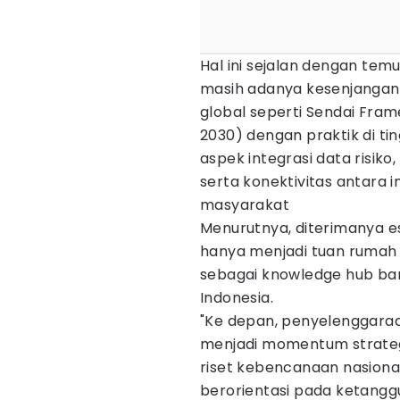
Hal ini sejalan dengan te
masih adanya kesenjangan
global seperti Sendai Fram
2030) dengan praktik di ti
aspek integrasi data risiko,
serta konektivitas antara i
masyarakat
Menurutnya, diterimanya est
hanya menjadi tuan rumah s
sebagai knowledge hub ba
Indonesia.
"Ke depan, penyelenggaraan
menjadi momentum strateg
riset kebencanaan nasional 
berorientasi pada ketanggu