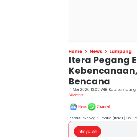
Home
News
Lampung
Itera Pegang E
Kebencanaan, S
Bencana
14 Mei 2026, 13:02 WIB
Kab. Lampung 
Silviana
News
Channel
Institut Teknologi Sumatra (Itera) (IDN T
Intinya Sih