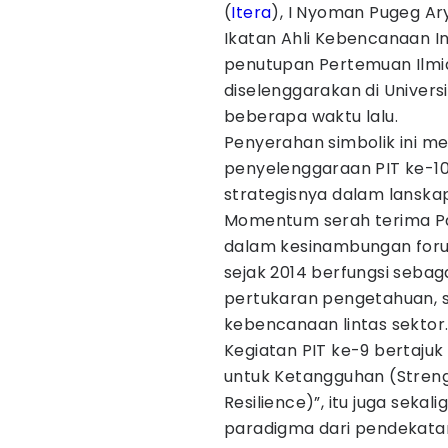
(
Itera
), I Nyoman Pugeg Ar
Ikatan Ahli Kebencanaan I
penutupan Pertemuan Ilmi
diselenggarakan di Univer
beberapa waktu lalu.
Penyerahan simbolik ini m
penyelenggaraan PIT ke-10
strategisnya dalam lanska
Momentum serah terima Pa
dalam kesinambungan foru
sejak 2014 berfungsi sebag
pertukaran pengetahuan, s
kebencanaan lintas sektor
Kegiatan PIT ke-9 bertajuk
untuk Ketangguhan (Streng
Resilience)”, itu juga seka
paradigma dari pendekatan