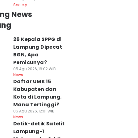
Society
ing News
ung
26 Kepala SPPG di
Lampung Dipecat
BGN, Apa
Pemicunya?
05 Agu 2026, 16:02 WIB
News
Daftar UMK 15
Kabupaten dan
Kota di Lampung,
Mana Tertinggi?
05 Agu 2026, 12:01 WIB
News
Detik-detik Satelit
Lampung-1