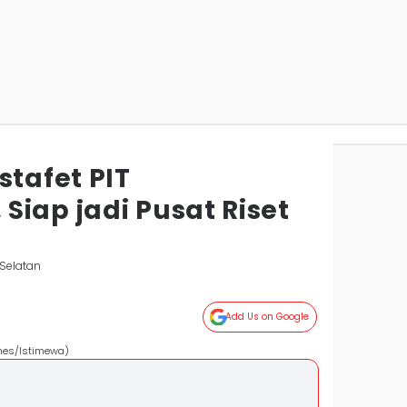
stafet PIT
iap jadi Pusat Riset
Selatan
Add Us on Google
imes/Istimewa)