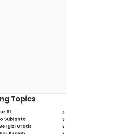
ng Topics
ur BI
o Subianto
ergizi Gratis
ukar Rupiah