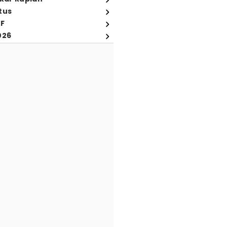
tus
FF
026