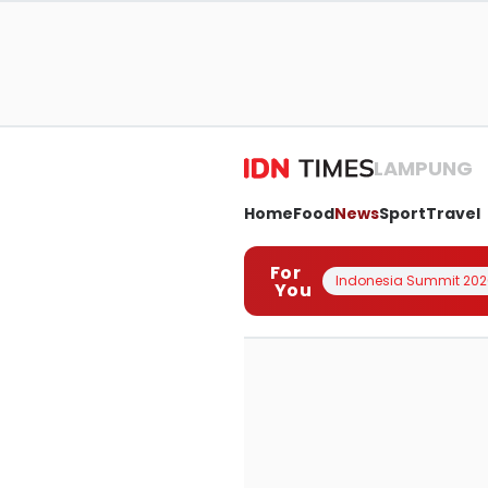
LAMPUNG
Home
Food
News
Sport
Travel
For
Indonesia Summit 202
You