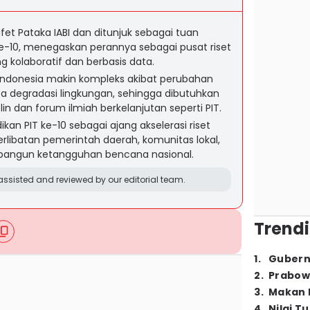
et Pataka IABI dan ditunjuk sebagai tuan
-10, menegaskan perannya sebagai pusat riset
 kolaboratif dan berbasis data.
ndonesia makin kompleks akibat perubahan
erta degradasi lingkungan, sehingga dibutuhkan
siplin dan forum ilmiah berkelanjutan seperti PIT.
an PIT ke-10 sebagai ajang akselerasi riset
erlibatan pemerintah daerah, komunitas lokal,
bangun ketangguhan bencana nasional.
ssisted and reviewed by our editorial team.
Trendi
1
.
Gubern
2
.
Prabow
3
.
Makan B
4
.
Nilai T