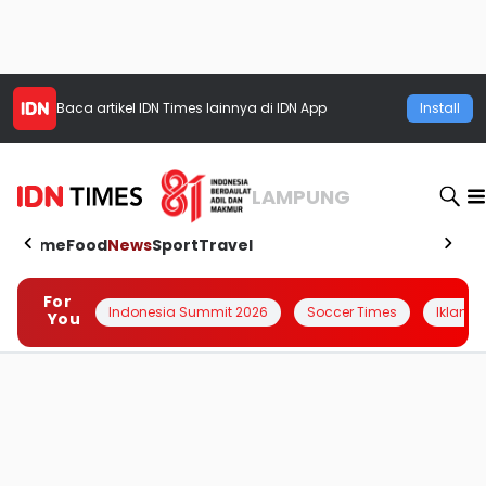
Baca artikel
IDN Times
lainnya di IDN App
Install
LAMPUNG
Home
Food
News
Sport
Travel
For
Indonesia Summit 2026
Soccer Times
Iklanin 
You