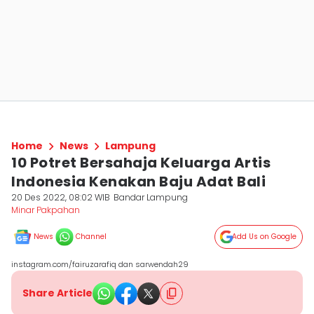
Home
News
Lampung
10 Potret Bersahaja Keluarga Artis
Indonesia Kenakan Baju Adat Bali
20 Des 2022, 08:02 WIB
Bandar Lampung
Minar Pakpahan
News
Channel
Add Us on Google
instagram.com/fairuzarafiq dan sarwendah29
Share Article