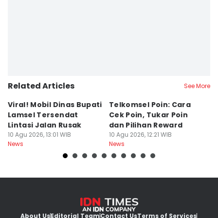
Related Articles
See More
Viral! Mobil Dinas Bupati
Telkomsel Poin: Cara
T
Lamsel Tersendat
Cek Poin, Tukar Poin
B
Lintasi Jalan Rusak
dan Pilihan Reward
D
10 Agu 2026, 13:01 WIB
10 Agu 2026, 12:21 WIB
T
10
News
News
Ne
About Us
Editorial Team
Contact Us
Terms of Services