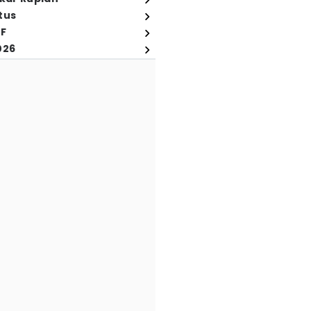
tus
FF
026