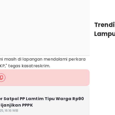
Trend
Lamp
mi masih di lapangan mendalami perkara
TKP," tegas kasatreskrim.
r Satpol PP Lamtim Tipu Warga Rp90
Dijanjikan PPPK
5, 16:16 WIB