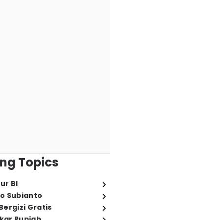
ng Topics
ur BI
o Subianto
ergizi Gratis
ukar Rupiah