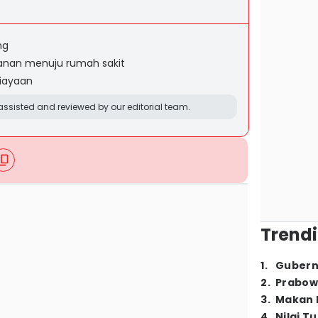
ng
lanan menuju rumah sakit
niayaan
ssisted and reviewed by our editorial team.
Trendi
1
.
Gubern
2
.
Prabow
3
.
Makan B
4
.
Nilai T