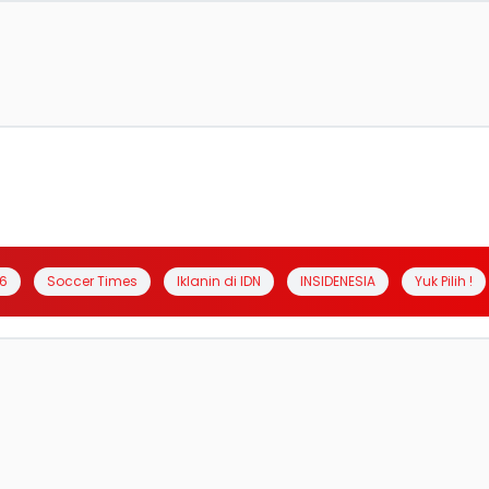
6
Soccer Times
Iklanin di IDN
INSIDENESIA
Yuk Pilih !