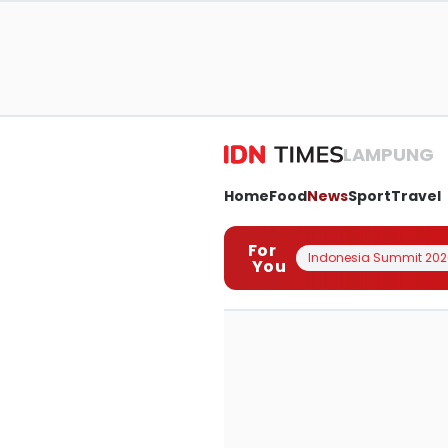
LAMPUNG
Home
Food
News
Sport
Travel
For
Indonesia Summit 202
You