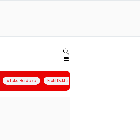
#LokalBerdaya
Profil Dokter
Quiz
Join Community