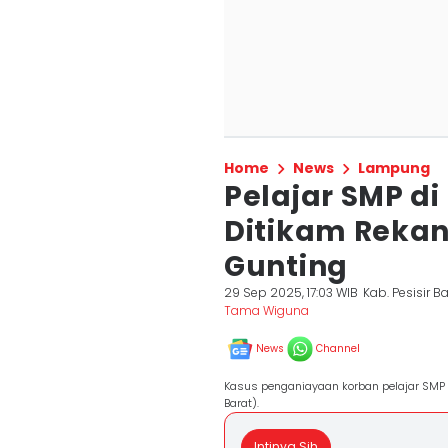
Home
News
Lampung
Pelajar SMP di
Ditikam Rekan
Gunting
29 Sep 2025, 17:03 WIB
Kab. Pesisir B
Tama Wiguna
News
Channel
Kasus penganiayaan korban pelajar SMP me
Barat).
Intinya Sih