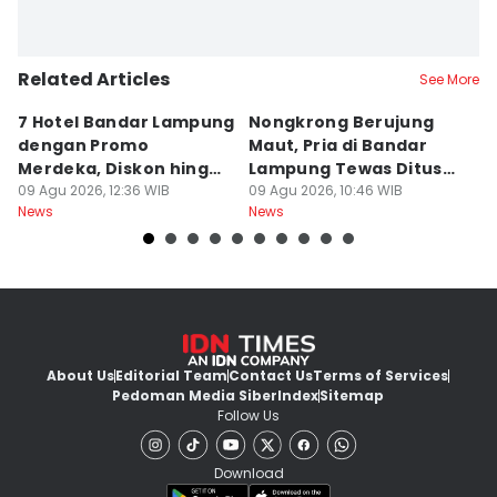
Related Articles
See More
7 Hotel Bandar Lampung
Nongkrong Berujung
W
dengan Promo
Maut, Pria di Bandar
K
Merdeka, Diskon hingga
Lampung Tewas Ditusuk
L
50 Persen
09 Agu 2026, 12:36 WIB
Teman
09 Agu 2026, 10:46 WIB
W
09
News
News
Ne
About Us
Editorial Team
Contact Us
Terms of Services
Pedoman Media Siber
Index
Sitemap
Follow Us
Download