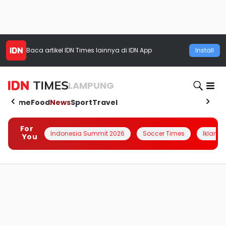
Baca artikel
IDN Times
lainnya di IDN App
Install
LAMPUNG
Home
Food
News
Sport
Travel
For
Indonesia Summit 2026
Soccer Times
Iklanin 
You