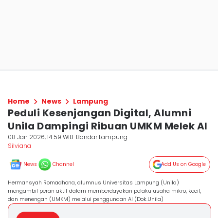
Home
News
Lampung
Peduli Kesenjangan Digital, Alumni
Unila Dampingi Ribuan UMKM Melek AI
08 Jan 2026, 14:59 WIB
Bandar Lampung
Silviana
News
Channel
Add Us on Google
Hermansyah Romadhona, alumnus Universitas Lampung (Unila)
mengambil peran aktif dalam memberdayakan pelaku usaha mikro, kecil,
dan menengah (UMKM) melalui penggunaan AI (Dok.Unila)