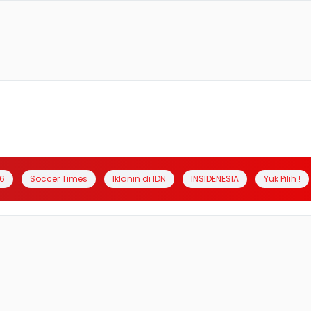
6
Soccer Times
Iklanin di IDN
INSIDENESIA
Yuk Pilih !