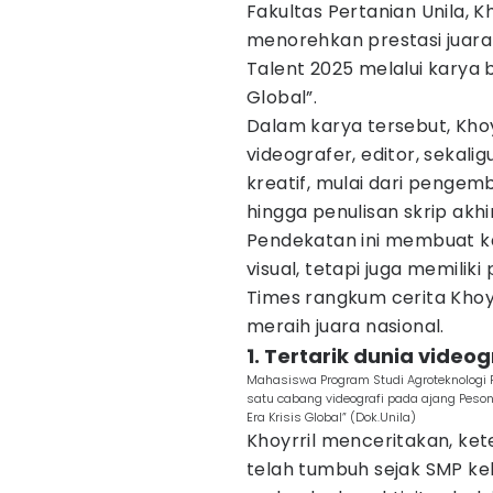
Fakultas Pertanian Unila, 
menorehkan prestasi juara
Talent 2025 melalui karya 
Global”.
Dalam karya tersebut, Kho
videografer, editor, sekal
kreatif, mulai dari pengem
hingga penulisan skrip akhi
Pendekatan ini membuat ka
visual, tetapi juga memilik
Times rangkum cerita Khoyr
meraih juara nasional.
1. Tertarik dunia videog
Mahasiswa Program Studi Agroteknologi F
satu cabang videografi pada ajang Peson
Era Krisis Global” (Dok.Unila)
Khoyrril menceritakan, ket
telah tumbuh sejak SMP kel