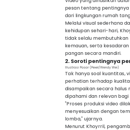
Video yang dihasilkan dal
pesan tentang pentingnya
dari lingkungan rumah tan
Melalui visual sederhana d
kehidupan sehari-hari, Kh
tidak selalu membutuhkan 
kemauan, serta kesadara
pangan secara mandiri.
2. Soroti pentingnya p
Illustrasi Pasar (Pexel/Wendy Wei)
Tak hanya soal kuantitas, 
perhatian terhadap kualita
disampaikan secara halus m
dipahami dan relevan bagi
"Proses produksi video dila
menyesuaikan dengan tema 
lomba," ujarnya.
Menurut Khoyrril, pengambi