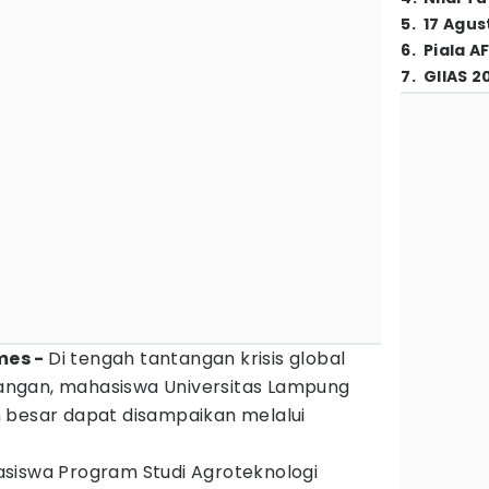
5
.
17 Agus
6
.
Piala A
7
.
GIIAS 2
imes -
Di tengah tantangan krisis global
ngan, mahasiswa Universitas Lampung
 besar dapat disampaikan melalui
siswa Program Studi Agroteknologi