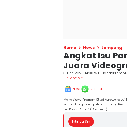
Home
News
Lampung
Angkat Isu Pa
Juara Videogr
31 Des 2025, 14:00 WIB
Bandar Lamp
Silviana Via
News
Channel
Mahasiswa Program Studi Agroteknologi F
satu cabang videografi pada ajang Peson
Era Krisis Global” (Dok.Unila)
Intinya Sih