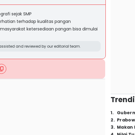
ografi sejak SMP
erhatian terhadap kualitas pangan
masyarakat ketersediaan pangan bisa dimulai
ssisted and reviewed by our editorial team.
Trendi
1
.
Gubern
2
.
Prabow
3
.
Makan B
4
.
Nilai T