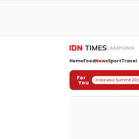
LAMPUNG
Home
Food
News
Sport
Travel
For
Indonesia Summit 202
You