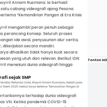
Khoyrril Annam Rusmana. Ia berhasil
 satu cabang videografi ajang Pesona
bertema “Kemandirian Pangan di Era Krisis
yrril mengambil peran penuh sebagai
igus perancang konsep. Seluruh proses
bangan ide awal, penyusunan alur cerita,
r, dikerjakan secara mandiri.
rya dihasilkan tidak hanya kuat secara
i pesan yang utuh dan relevan. Berikut IDN
Tonton leb
ril menekuni dunia videografi hingga
rafi sejak SMP
akultas Pertanian Unila, Khoyrril Annam Rusmana, meraih juara
a Talent 2025 melalui karya bertema “Kemandirian Pangan di
ertarikannya terhadap dunia videografi
as VIII. Ketika pandemik COVID-19