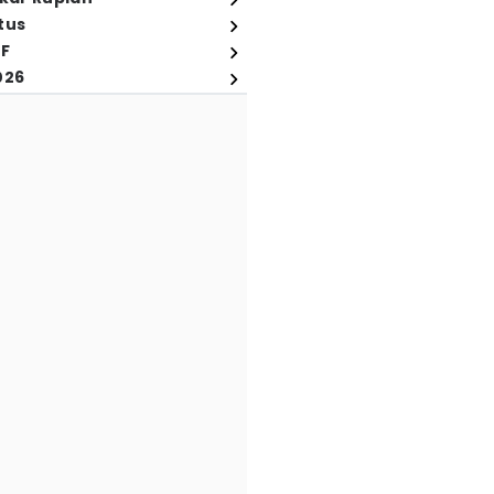
tus
FF
026