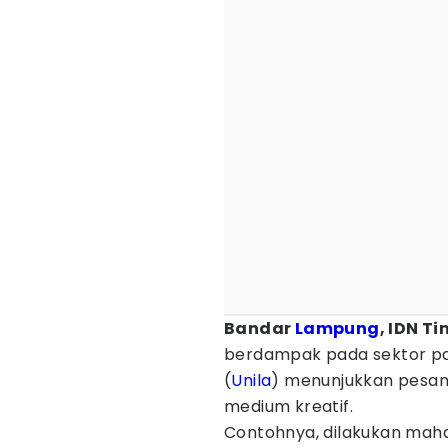
Bandar
Lampung
, IDN T
berdampak pada sektor pa
(
Unila
) menunjukkan pesan
medium kreatif.
Contohnya, dilakukan maha