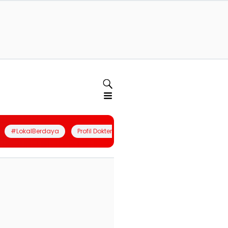
#LokalBerdaya
Profil Dokter
Quiz
Join Community