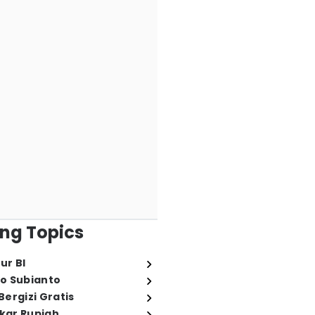
ng Topics
ur BI
o Subianto
ergizi Gratis
ukar Rupiah