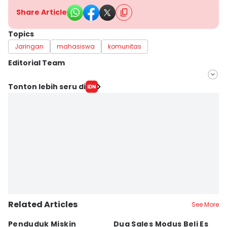
Share Article
Topics
Jaringan
mahasiswa
komunitas
Editorial Team
Editor
Tonton lebih seru di
Silviana
Editor
Yogie Fadila
Related Articles
See More
Penduduk Miskin
Dua Sales Modus Beli Es
Vi