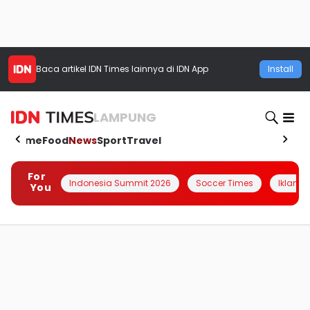
Baca artikel
IDN Times
lainnya di IDN App
Install
LAMPUNG
Home
Food
News
Sport
Travel
For
Indonesia Summit 2026
Soccer Times
Iklanin 
You