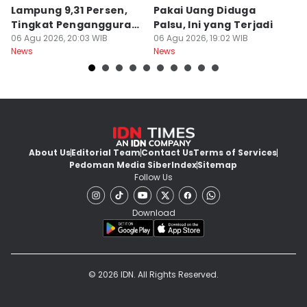
Lampung 9,31 Persen,
Pakai Uang Diduga
P
Tingkat Pengangguran
Palsu, Ini yang Terjadi
S
Terbuka Naik
06 Agu 2026, 20:03 WIB
06 Agu 2026, 19:02 WIB
06
News
News
Ne
About Us
Editorial Team
Contact Us
Terms of Services
Pedoman Media Siber
Index
Sitemap
Follow Us
Download
© 2026 IDN. All Rights Reserved.