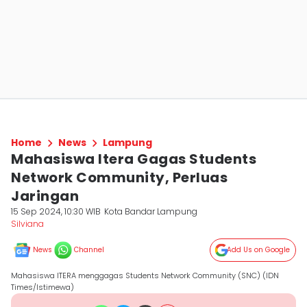
Home
News
Lampung
Mahasiswa Itera Gagas Students
Network Community, Perluas
Jaringan
15 Sep 2024, 10:30 WIB
Kota Bandar Lampung
Silviana
News
Channel
Add Us on Google
Mahasiswa ITERA menggagas Students Network Community (SNC) (IDN
Times/Istimewa)