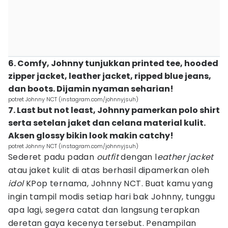
6. Comfy, Johnny tunjukkan printed tee, hooded
zipper jacket, leather jacket, ripped blue jeans,
dan boots. Dijamin nyaman seharian!
potret Johnny NCT (instagram.com/johnnyjsuh)
7. Last but not least, Johnny pamerkan polo shirt
serta setelan jaket dan celana material kulit.
Aksen glossy bikin look makin catchy!
potret Johnny NCT (instagram.com/johnnyjsuh)
Sederet padu padan
outfit
dengan l
eather jacket
atau jaket kulit di atas berhasil dipamerkan oleh
idol
KPop ternama, Johnny NCT. Buat kamu yang
ingin tampil modis setiap hari bak Johnny, tunggu
apa lagi, segera catat dan langsung terapkan
deretan gaya kecenya tersebut. Penampilan