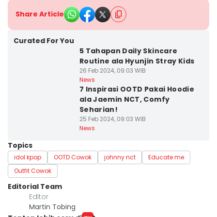
Share Article
Curated For You
5 Tahapan Daily Skincare
Routine ala Hyunjin Stray Kids
26 Feb 2024, 09:03 WIB
News
7 Inspirasi OOTD Pakai Hoodie
ala Jaemin NCT, Comfy
Seharian!
25 Feb 2024, 09:03 WIB
News
Topics
idol kpop
OOTD Cowok
johnny nct
Educate me
Outfit Cowok
Editorial Team
Editor
Martin Tobing