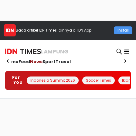
Baca artikel
IDN Times
lainnya di IDN App
Install
LAMPUNG
Home
Food
News
Sport
Travel
For
Indonesia Summit 2026
Soccer Times
Iklanin 
You