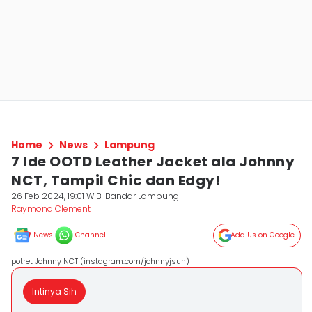
Home
News
Lampung
7 Ide OOTD Leather Jacket ala Johnny
NCT, Tampil Chic dan Edgy!
26 Feb 2024, 19:01 WIB
Bandar Lampung
Raymond Clement
News
Channel
Add Us on Google
potret Johnny NCT (instagram.com/johnnyjsuh)
Intinya Sih