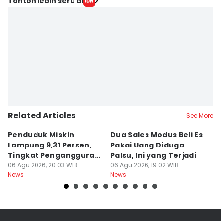
Tonton lebih seru di
Related Articles
See More
Penduduk Miskin
Dua Sales Modus Beli Es
Vi
Lampung 9,31 Persen,
Pakai Uang Diduga
P
Tingkat Pengangguran
Palsu, Ini yang Terjadi
S
Terbuka Naik
06 Agu 2026, 20:03 WIB
06 Agu 2026, 19:02 WIB
06
News
News
Ne