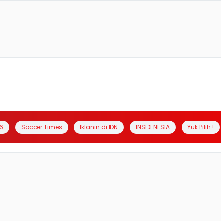
6
Soccer Times
Iklanin di IDN
INSIDENESIA
Yuk Pilih !