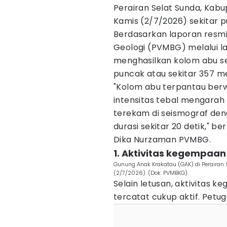
Perairan Selat Sunda, Kab
Kamis (2/7/2026) sekitar pu
Berdasarkan laporan resmi
Geologi (PVMBG) melalui l
menghasilkan kolom abu set
puncak atau sekitar 357 me
"Kolom abu terpantau ber
intensitas tebal mengarah k
terekam di seismograf de
durasi sekitar 20 detik,"
Dika Nurzaman PVMBG.
1. Aktivitas kegempaa
Gunung Anak Krakatau (GAK) di Perairan
(2/7/2026). (Dok. PVMBKG).
Selain letusan, aktivitas
tercatat cukup aktif. Pet