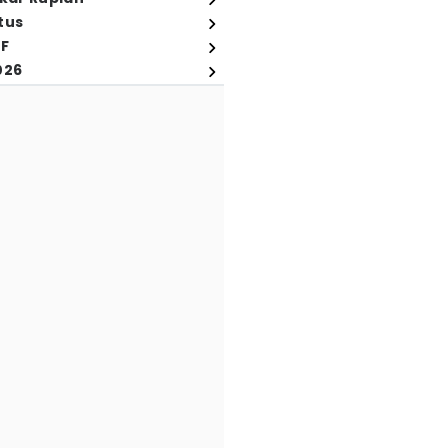
tus
FF
026