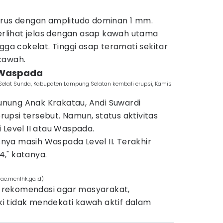
erus dengan amplitudo dominan 1 mm.
terlihat jelas dengan asap kawah utama
gga cokelat. Tinggi asap teramati sekitar
kawah.
I Waspada
 Selat Sunda, Kabupaten Lampung Selatan kembali erupsi, Kamis
nung Anak Krakatau, Andi Suwardi
psi tersebut. Namun, status aktivitas
 Level II atau Waspada.
usnya masih Waspada Level II. Terakhir
," katanya.
ae.menlhk.go.id)
rekomendasi agar masyarakat,
 tidak mendekati kawah aktif dalam