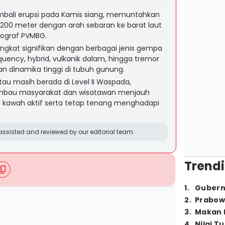
bali erupsi pada Kamis siang, memuntahkan
r 200 meter dengan arah sebaran ke barat laut
mograf PVMBG.
ngkat signifikan dengan berbagai jenis gempa
quency, hybrid, vulkanik dalam, hingga tremor
 dinamika tinggi di tubuh gunung.
au masih berada di Level II Waspada,
bau masyarakat dan wisatawan menjauh
i kawah aktif serta tetap tenang menghadapi
ssisted and reviewed by our editorial team.
Trendi
1
.
Gubern
2
.
Prabow
3
.
Makan B
4
.
Nilai T