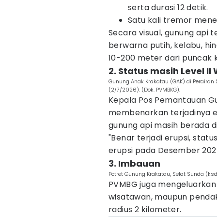
serta durasi 12 detik.
Satu kali tremor men
Secara visual, gunung api 
berwarna putih, kelabu, hin
10-200 meter dari puncak 
2. Status masih Level I
Gunung Anak Krakatau (GAK) di Perairan
(2/7/2026). (Dok. PVMBKG).
Kepala Pos Pemantauan Gu
membenarkan terjadinya eru
gunung api masih berada di
"Benar terjadi erupsi, stat
erupsi pada Desember 2024
3. Imbauan
Potret Gunung Krakatau, Selat Sunda (ksd
PVMBG juga mengeluarkan 
wisatawan, maupun pendaki
radius 2 kilometer.