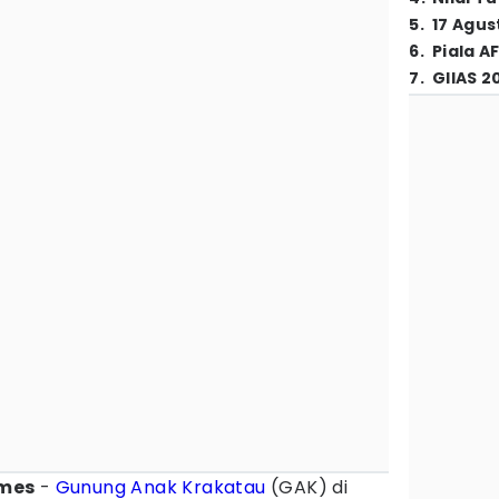
5
.
17 Agus
6
.
Piala A
7
.
GIIAS 2
imes
-
Gunung Anak Krakatau
(GAK) di