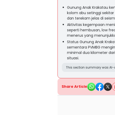
Gunung Anak Krakatau kem
kolom abu setinggi sekita
dan terekam jelas di seis
Aktivitas kegempaan meni
seperti hembusan, low fre
menerus yang menunjukkan
Status Gunung Anak Krakat
sementara PVMBG mengim
minimal dua kilometer dar
situasi.
This section summary was AI-a
Share Article