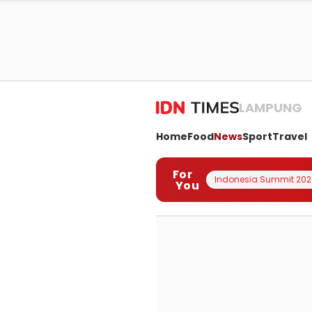
LAMPUNG
Home
Food
News
Sport
Travel
For
Indonesia Summit 202
You