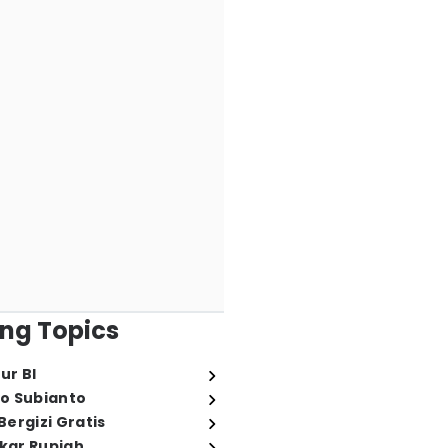
ng Topics
ur BI
o Subianto
ergizi Gratis
ukar Rupiah