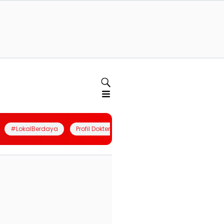
#LokalBerdaya
Profil Dokter
Quiz
Join Community