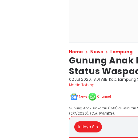
Home
News
Lampung
Gunung Anak K
Status Waspad
02 Jul 2026, 18:01 WIB
Kab. Lampung 
Martin Tobing
News
Channel
Gunung Anak Krakatau (GAK) di Perairan
(2/7/2026). (Dok. PVMBKG).
Intinya Sih