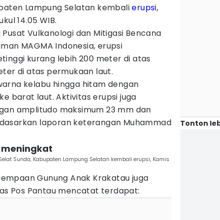
upaten Lampung Selatan kembali
erupsi
,
kul 14.05 WIB.
 Pusat Vulkanologi dan Mitigasi Bencana
aman MAGMA Indonesia, erupsi
inggi kurang lebih 200 meter di atas
ter di atas permukaan laut.
warna kelabu hingga hitam dengan
e barat laut. Aktivitas erupsi juga
ngan amplitudo maksimum 23 mm dan
 berdasarkan laporan keterangan Muhammad
Tonton leb
n meningkat
 Selat Sunda, Kabupaten Lampung Selatan kembali erupsi, Kamis
 kegempaan Gunung Anak Krakatau juga
ugas Pos Pantau mencatat terdapat: