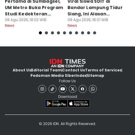
Pertama di Sumbagsel,
Viral Siswa SDIT di
C
UM Metro Buka Program
Bandar Lampung Tidur
d
Studi Kedokteran
Siang, Ini Alasan
B
Hewan
08 Agu 2026, 19:02 WIB
Sekolah
08 Agu 2026, 18:01 WIB
08
News
News
Ne
About Us
Editorial Team
Contact Us
Terms of Services
Pedoman Media Siber
Index
Sitemap
Follow Us
Download
© 2026 IDN. All Rights Reserved.