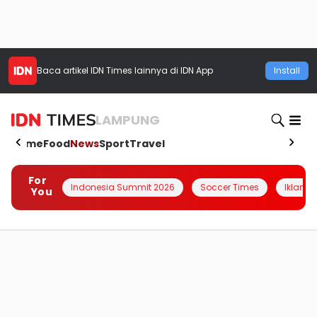
Baca artikel
IDN Times
lainnya di IDN App
Install
LAMPUNG
Home
Food
News
Sport
Travel
For
Indonesia Summit 2026
Soccer Times
Iklanin 
You