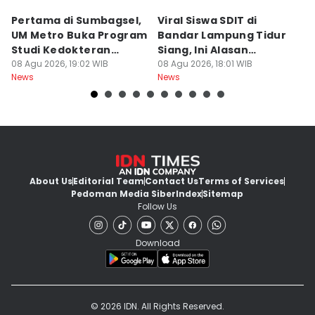
Pertama di Sumbagsel,
Viral Siswa SDIT di
C
UM Metro Buka Program
Bandar Lampung Tidur
d
Studi Kedokteran
Siang, Ini Alasan
B
Hewan
08 Agu 2026, 19:02 WIB
Sekolah
08 Agu 2026, 18:01 WIB
08
News
News
Ne
About Us
Editorial Team
Contact Us
Terms of Services
Pedoman Media Siber
Index
Sitemap
Follow Us
Download
© 2026 IDN. All Rights Reserved.