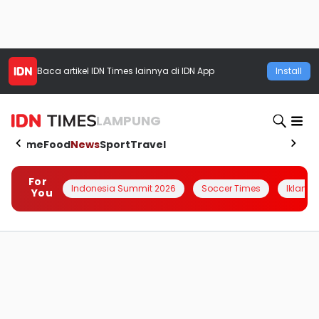
Baca artikel
IDN Times
lainnya di IDN App
Install
LAMPUNG
Home
Food
News
Sport
Travel
For
Indonesia Summit 2026
Soccer Times
Iklanin 
You