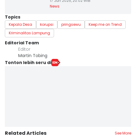
17 Jun 2025, 20:02 WIB
News
Topics
Kepala Desa
korupsi
pringsewu
Keep me on Trend
Kriminalitas Lampung
Editorial Team
Editor
Martin Tobing
Tonton lebih seru di
Related Articles
See More