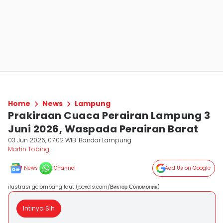
Home
News
Lampung
Prakiraan Cuaca Perairan Lampung 3
Juni 2026, Waspada Perairan Barat
03 Jun 2026, 07:02 WIB
Bandar Lampung
Martin Tobing
News
Channel
Add Us on Google
ilustrasi gelombang laut (pexels.com/Виктор Соломоник)
Intinya Sih