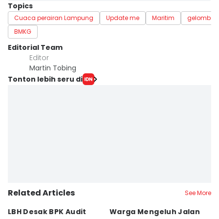
Topics
Cuaca perairan Lampung
Update me
Maritim
gelomba
BMKG
Editorial Team
Editor
Martin Tobing
Tonton lebih seru di
Related Articles
See More
LBH Desak BPK Audit
Warga Mengeluh Jalan
B