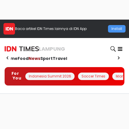
Baca artikel
IDN Times
lainnya di IDN App
Install
LAMPUNG
Home
Food
News
Sport
Travel
For
Indonesia Summit 2026
Soccer Times
Iklanin 
You