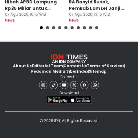
Hibah APBD Lampung
RA Basyid Rusak,
Pe
Rp35 Miliar untuk
Pemkab Lamsel Janji
P
Kejaksaan
07 Agu 2026, 16:15 WIB
Segera Perbaiki
07 Agu 2026, 13:16 WIB
D
07
News
News
Ne
About Us
Editorial Team
Contact Us
Terms of Services
Pedoman Media Siber
Index
Sitemap
Follow Us
Download
© 2026 IDN. All Rights Reserved.