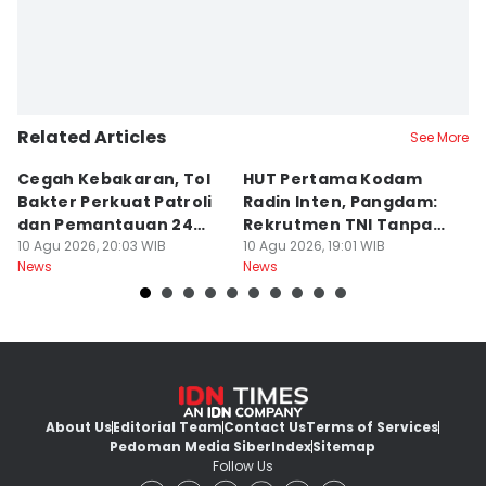
Related Articles
See More
Cegah Kebakaran, Tol
HUT Pertama Kodam
D
Bakter Perkuat Patroli
Radin Inten, Pangdam:
L
dan Pemantauan 24
Rekrutmen TNI Tanpa
R
Jam
10 Agu 2026, 20:03 WIB
Main Uang
10 Agu 2026, 19:01 WIB
I
10
News
News
Ne
About Us
Editorial Team
Contact Us
Terms of Services
Pedoman Media Siber
Index
Sitemap
Follow Us