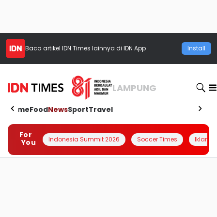
Baca artikel
IDN Times
lainnya di IDN App
Install
LAMPUNG
Home
Food
News
Sport
Travel
For
Indonesia Summit 2026
Soccer Times
Iklanin 
You