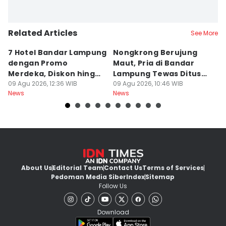
Related Articles
See More
7 Hotel Bandar Lampung
Nongkrong Berujung
W
dengan Promo
Maut, Pria di Bandar
K
Merdeka, Diskon hingga
Lampung Tewas Ditusuk
L
50 Persen
09 Agu 2026, 12:36 WIB
Teman
09 Agu 2026, 10:46 WIB
W
09
News
News
Ne
About Us
Editorial Team
Contact Us
Terms of Services
Pedoman Media Siber
Index
Sitemap
Follow Us
Download