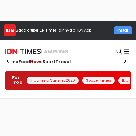
Baca artikel
IDN Times
lainnya di IDN App
Install
LAMPUNG
Home
Food
News
Sport
Travel
For
Indonesia Summit 2026
Soccer Times
Iklanin 
You