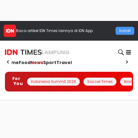
Baca artikel
IDN Times
lainnya di IDN App
Install
LAMPUNG
Home
Food
News
Sport
Travel
For
Indonesia Summit 2026
Soccer Times
Iklanin 
You