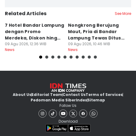
Related Articles
See More
7 Hotel Bandar Lampung
Nongkrong Berujung
W
dengan Promo
Maut, Pria di Bandar
K
Merdeka, Diskon hingga
Lampung Tewas Ditusuk
L
50 Persen
09 Agu 2026, 12:36 WIB
Teman
09 Agu 2026, 10:46 WIB
W
09
News
News
Ne
About Us
Editorial Team
Contact Us
Terms of Services
Pedoman Media Siber
Index
Sitemap
Follow Us
Download