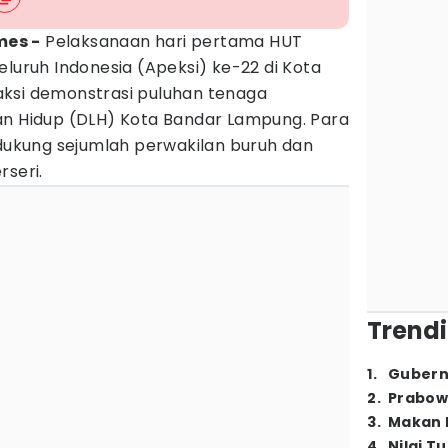
mes -
Pelaksanaan hari pertama HUT
eluruh Indonesia (Apeksi) ke-22 di Kota
ksi demonstrasi puluhan tenaga
an Hidup (DLH) Kota Bandar Lampung. Para
idukung sejumlah perwakilan buruh dan
rseri.
Trendi
1
.
Gubern
2
.
Prabow
3
.
Makan B
4
.
Nilai T