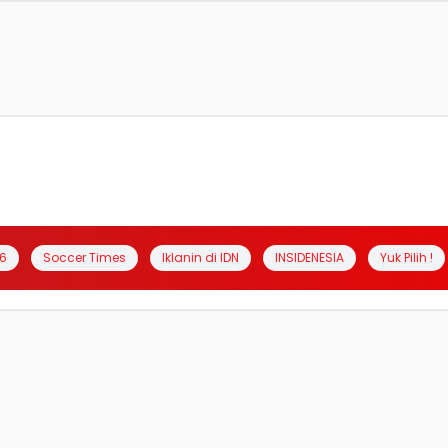
6
Soccer Times
Iklanin di IDN
INSIDENESIA
Yuk Pilih !