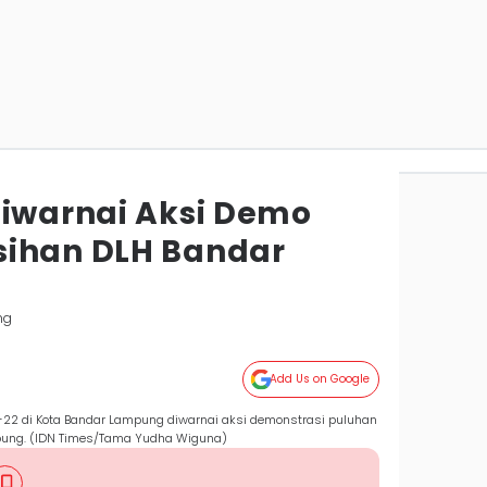
Diwarnai Aksi Demo
sihan DLH Bandar
ng
Add Us on Google
-22 di Kota Bandar Lampung diwarnai aksi demonstrasi puluhan
pung. (IDN Times/Tama Yudha Wiguna)