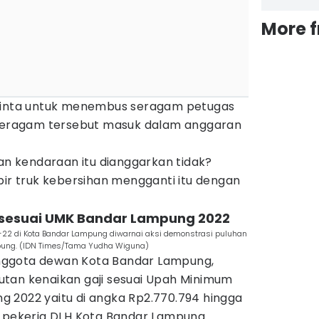
More 
iminta untuk menembus seragam petugas
 seragam tersebut masuk dalam anggaran
kan kendaraan itu dianggarkan tidak?
pir truk kebersihan mengganti itu dengan
i sesuai UMK Bandar Lampung 2022
-22 di Kota Bandar Lampung diwarnai aksi demonstrasi puluhan
pung. (IDN Times/Tama Yudha Wiguna)
nggota dewan Kota Bandar Lampung,
tan kenaikan gaji sesuai Upah Minimum
 2022 yaitu di angka Rp2.770.794 hingga
a pekerja DLH Kota Bandar Lampung.