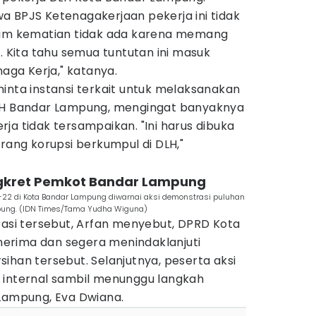
a BPJS Ketenagakerjaan pekerja ini tidak
laim kematian tidak ada karena memang
. Kita tahu semua tuntutan ini masuk
ga Kerja," katanya.
inta instansi terkait untuk melaksanakan
DLH Bandar Lampung, mengingat banyaknya
ja tidak tersampaikan. "Ini harus dibuka
arang korupsi berkumpul di DLH,"
ngkret Pemkot Bandar Lampung
-22 di Kota Bandar Lampung diwarnai aksi demonstrasi puluhan
pung. (IDN Times/Tama Yudha Wiguna)
rasi tersebut, Arfan menyebut, DPRD Kota
erima dan segera menindaklanjuti
ihan tersebut. Selanjutnya, peserta aksi
 internal sambil menunggu langkah
 Lampung, Eva Dwiana.