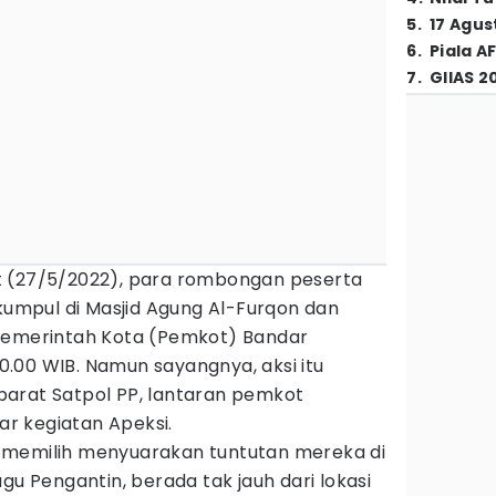
5
.
17 Agus
6
.
Piala A
7
.
GIIAS 2
t (27/5/2022), para rombongan peserta
 kumpul di Masjid Agung Al-Furqon dan
 Pemerintah Kota (Pemkot) Bandar
.00 WIB. Namun sayangnya, aksi itu
arat Satpol PP, lantaran pemkot
r kegiatan Apeksi.
 memilih menyuarakan tuntutan mereka di
gu Pengantin, berada tak jauh dari lokasi