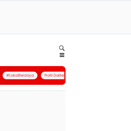
#LokalBerdaya
Profil Dokter
Quiz
Join Community