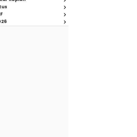
tus
FF
026