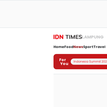
LAMPUNG
Home
Food
News
Sport
Travel
For
Indonesia Summit 202
You