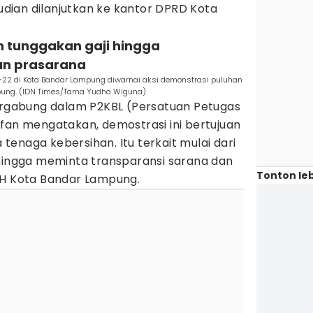
ian dilanjutkan ke kantor DPRD Kota
an tunggakan gaji hingga
an prasarana
-22 di Kota Bandar Lampung diwarnai aksi demonstrasi puluhan
pung. (IDN Times/Tama Yudha Wiguna)
tergabung dalam P2KBL (Persatuan Petugas
fan mengatakan, demostrasi ini bertujuan
enaga kebersihan. Itu terkait mulai dari
 hingga meminta transparansi sarana dan
Tonton leb
LH Kota Bandar Lampung.