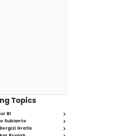
ng Topics
ur BI
o Subianto
ergizi Gratis
ukar Rupiah