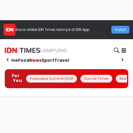
Baca artikel
IDN Times
lainnya di IDN App
Install
LAMPUNG
Home
Food
News
Sport
Travel
For
Indonesia Summit 2026
Soccer Times
Iklanin 
You