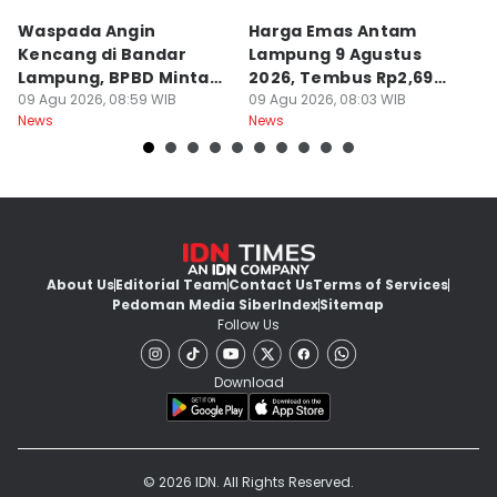
Waspada Angin
Harga Emas Antam
P
Kencang di Bandar
Lampung 9 Agustus
P
Lampung, BPBD Minta
2026, Tembus Rp2,69
A
Warga Berhati-Hati
09 Agu 2026, 08:59 WIB
Juta
09 Agu 2026, 08:03 WIB
O
09
News
News
Ne
About Us
Editorial Team
Contact Us
Terms of Services
Pedoman Media Siber
Index
Sitemap
Follow Us
Download
© 2026 IDN. All Rights Reserved.