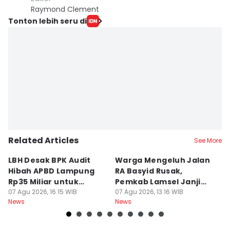
Raymond Clement
Tonton lebih seru di
Related Articles
See More
LBH Desak BPK Audit
Warga Mengeluh Jalan
B
Hibah APBD Lampung
RA Basyid Rusak,
Pe
Rp35 Miliar untuk
Pemkab Lamsel Janji
P
Kejaksaan
07 Agu 2026, 16:15 WIB
Segera Perbaiki
07 Agu 2026, 13:16 WIB
D
07
News
News
Ne