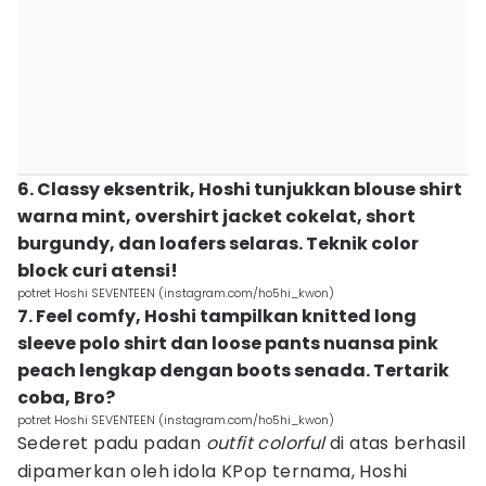
6. Classy eksentrik, Hoshi tunjukkan blouse shirt
warna mint, overshirt jacket cokelat, short
burgundy, dan loafers selaras. Teknik color
block curi atensi!
potret Hoshi SEVENTEEN (instagram.com/ho5hi_kwon)
7. Feel comfy, Hoshi tampilkan knitted long
sleeve polo shirt dan loose pants nuansa pink
peach lengkap dengan boots senada. Tertarik
coba, Bro?
potret Hoshi SEVENTEEN (instagram.com/ho5hi_kwon)
Sederet padu padan
outfit colorful
di atas berhasil
dipamerkan oleh idola KPop ternama, Hoshi