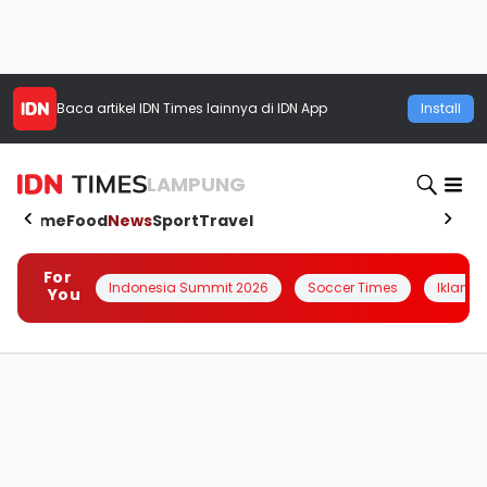
Baca artikel
IDN Times
lainnya di IDN App
Install
LAMPUNG
Home
Food
News
Sport
Travel
For
Indonesia Summit 2026
Soccer Times
Iklanin 
You