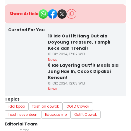
Share Article
Curated For You
10 Ide Outfit Hang Out ala
Doyoung Treasure, Tampil
Kece dan Trendi!
01 Okt 2024, 17:02 WIB
News
8 Ide Layering Outfit Modis ala
Jung Hae In, Cocok Dipakai
Kencan!
01 Okt 2024, 12:03 WIB
News
Topics
idol kpop
fashion cowok
OOTD Cowok
hoshi seventeen
Educate me
Outfit Cowok
Editorial Team
Editor