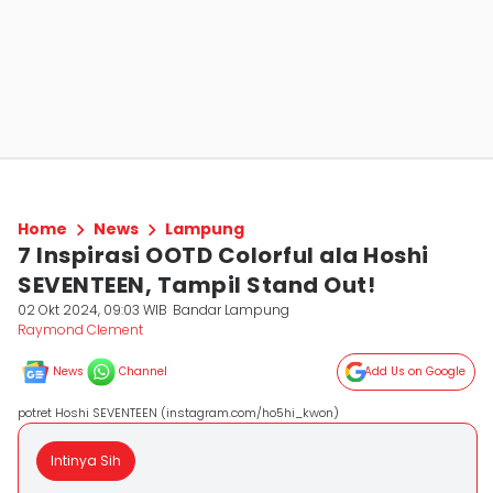
Home
News
Lampung
7 Inspirasi OOTD Colorful ala Hoshi
SEVENTEEN, Tampil Stand Out!
02 Okt 2024, 09:03 WIB
Bandar Lampung
Raymond Clement
News
Channel
Add Us on Google
potret Hoshi SEVENTEEN (instagram.com/ho5hi_kwon)
Intinya Sih