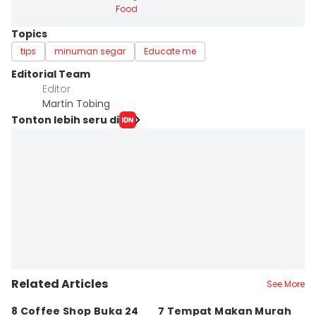
Food
Topics
tips
minuman segar
Educate me
Editorial Team
Editor
Martin Tobing
Tonton lebih seru di
Related Articles
See More
8 Coffee Shop Buka 24
7 Tempat Makan Murah
Ni