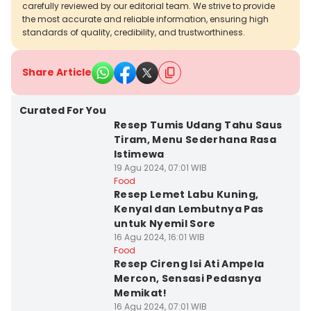
carefully reviewed by our editorial team. We strive to provide
the most accurate and reliable information, ensuring high
standards of quality, credibility, and trustworthiness.
Share Article
Curated For You
Resep Tumis Udang Tahu Saus
Tiram, Menu Sederhana Rasa
Istimewa
19 Agu 2024, 07:01 WIB
Food
Resep Lemet Labu Kuning,
Kenyal dan Lembutnya Pas
untuk Nyemil Sore
16 Agu 2024, 16:01 WIB
Food
Resep Cireng Isi Ati Ampela
Mercon, Sensasi Pedasnya
Memikat!
16 Agu 2024, 07:01 WIB