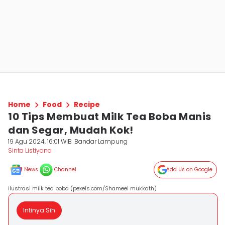
Home
Food
Recipe
10 Tips Membuat Milk Tea Boba Manis
dan Segar, Mudah Kok!
19 Agu 2024, 16:01 WIB
Bandar Lampung
Sinta Listiyana
News
Channel
Add Us on Google
ilustrasi milk tea boba (pexels.com/Shameel mukkath)
Intinya Sih