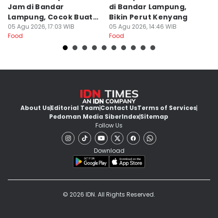
Jam di Bandar
di Bandar Lampung,
L
Lampung, Cocok Buat
Bikin Perut Kenyang
J
Begadang
05 Agu 2026, 17:03 WIB
05 Agu 2026, 14:46 WIB
L
29
Food
Food
Fo
About Us
Editorial Team
Contact Us
Terms of Services
Pedoman Media Siber
Index
Sitemap
Follow Us
Download
© 2026 IDN. All Rights Reserved.