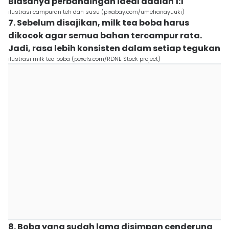
Biasanya perbandingan ideal adalah 1:1
ilustrasi campuran teh dan susu (pixabay.com/umehanayuuki)
7. Sebelum disajikan, milk tea boba harus
dikocok agar semua bahan tercampur rata.
Jadi, rasa lebih konsisten dalam setiap tegukan
ilustrasi milk tea boba (pexels.com/RDNE Stock project)
8. Boba yang sudah lama disimpan cenderung