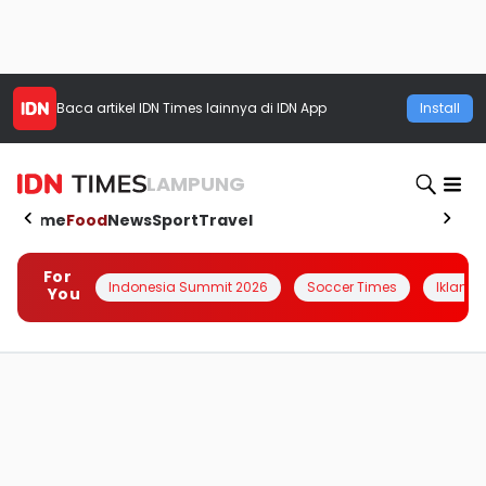
Baca artikel
IDN Times
lainnya di IDN App
Install
LAMPUNG
Home
Food
News
Sport
Travel
For
Indonesia Summit 2026
Soccer Times
Iklanin 
You