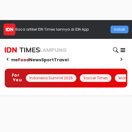
Baca artikel
IDN Times
lainnya di IDN App
Install
LAMPUNG
Home
Food
News
Sport
Travel
For
Indonesia Summit 2026
Soccer Times
Iklanin 
You