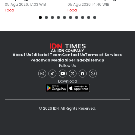
Begadang
05 Agu 2026, 17:03 WIB
05 Agu 2026, 14:46 WIB
L
29
Food
Food
Fo
About Us
Editorial Team
Contact Us
Terms of Services
Pedoman Media Siber
Index
Sitemap
Follow Us
Download
© 2026 IDN. All Rights Reserved.