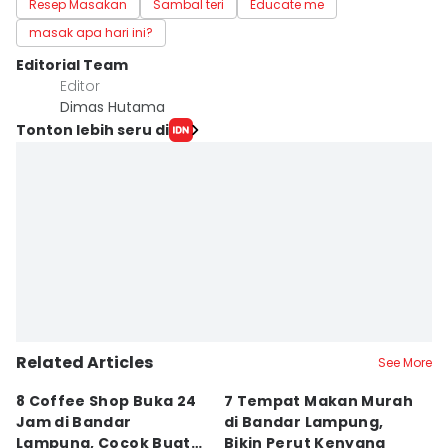
Resep Masakan
Sambal teri
Educate me
masak apa hari ini?
Editorial Team
Editor
Dimas Hutama
Tonton lebih seru di
Related Articles
See More
8 Coffee Shop Buka 24
7 Tempat Makan Murah
Ni
Jam di Bandar
di Bandar Lampung,
L
Lampung, Cocok Buat
Bikin Perut Kenyang
J