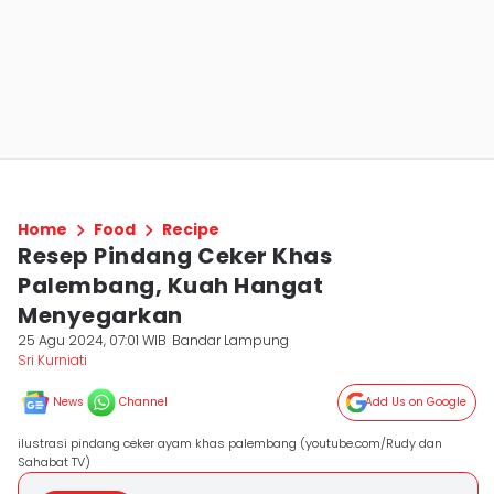
Home
Food
Recipe
Resep Pindang Ceker Khas
Palembang, Kuah Hangat
Menyegarkan
25 Agu 2024, 07:01 WIB
Bandar Lampung
Sri Kurniati
News
Channel
Add Us on Google
ilustrasi pindang ceker ayam khas palembang (youtube.com/Rudy dan
Sahabat TV)