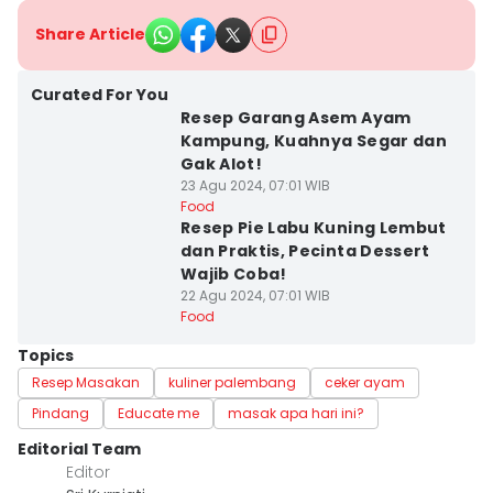
Share Article
Curated For You
Resep Garang Asem Ayam
Kampung, Kuahnya Segar dan
Gak Alot!
23 Agu 2024, 07:01 WIB
Food
Resep Pie Labu Kuning Lembut
dan Praktis, Pecinta Dessert
Wajib Coba!
22 Agu 2024, 07:01 WIB
Food
Topics
Resep Masakan
kuliner palembang
ceker ayam
Pindang
Educate me
masak apa hari ini?
Editorial Team
Editor