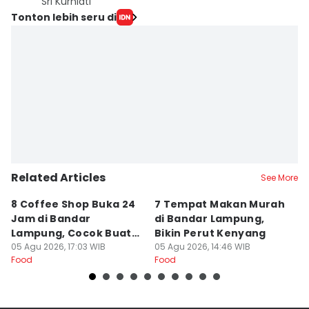
Sri Kurniati
Tonton lebih seru di
Related Articles
See More
8 Coffee Shop Buka 24
7 Tempat Makan Murah
Ni
Jam di Bandar
di Bandar Lampung,
L
Lampung, Cocok Buat
Bikin Perut Kenyang
J
Begadang
05 Agu 2026, 17:03 WIB
05 Agu 2026, 14:46 WIB
L
29
Food
Food
Fo