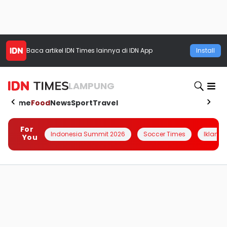
Baca artikel
IDN Times
lainnya di IDN App
Install
LAMPUNG
Home
Food
News
Sport
Travel
For
Indonesia Summit 2026
Soccer Times
Iklanin 
You