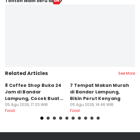
Tonton lebih seru di
Related Articles
See More
8 Coffee Shop Buka 24
7 Tempat Makan Murah
Ni
Jam di Bandar
di Bandar Lampung,
L
Lampung, Cocok Buat
Bikin Perut Kenyang
J
Begadang
05 Agu 2026, 17:03 WIB
05 Agu 2026, 14:46 WIB
L
29
Food
Food
Fo