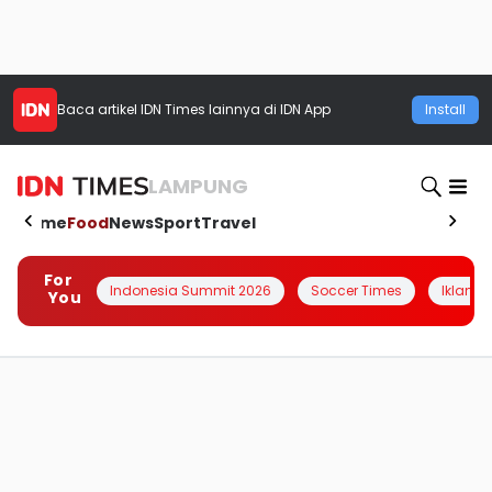
Baca artikel
IDN Times
lainnya di IDN App
Install
LAMPUNG
Home
Food
News
Sport
Travel
For
Indonesia Summit 2026
Soccer Times
Iklanin 
You