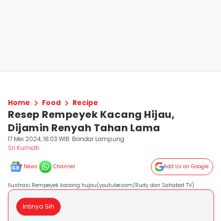
Home
Food
Recipe
Resep Rempeyek Kacang Hijau,
Dijamin Renyah Tahan Lama
17 Mei 2024, 18:03 WIB
Bandar Lampung
Sri Kurniati
News
Channel
Add Us on Google
Ilustrasi Rempeyek kacang hujau(youtube.com/Rudy dan Sahabat TV)
Intinya Sih